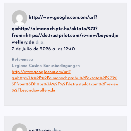
http://www.google.com.om/url?
q=http://almanach.pte.hu/oktato/273?
from=https://de.trustpilot.com/review/beyondje
wellery.de
dijo:
7 de Julio de 2026 a las 12:40
References:
Legiano Casino Bonusbedingungen
http://www.google.com.om/url?
q=http%3A%2F%2Falmanach.pte.hu%2Foktato%2F273%
3Ffrom%3Dhttps%3A%2F%2Fde.trustpilot.com%2Freview
%2Fbeyondjewellery.de
go.115.com
dijo: