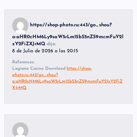
https://shop-photo.ru:443/go_shou?
a:aHR0cHM6Ly9saW5rLm15bS5nZS9mcmFuY2l
zY2FiZXJrMQ
dijo:
8 de Julio de 2026 a las 20:15
References:
Legiano Casino Download
https://shop-
photo.ru:443/go_shou?
a:aHR0cHM6Ly9saW5rLm15bS5nZS9mcmFuY2lzY2FiZ
XJrMQ