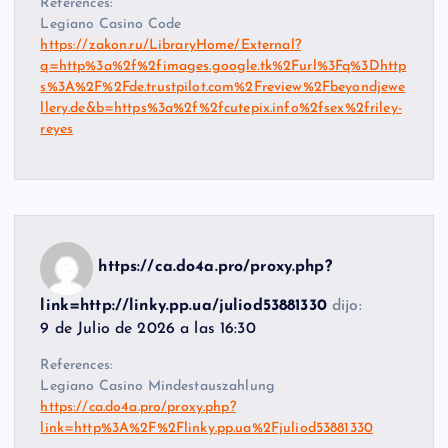
References:
Legiano Casino Code
https://zakon.ru/LibraryHome/External?
q=http%3a%2f%2fimages.google.tk%2Furl%3Fq%3Dhttp
s%3A%2F%2Fde.trustpilot.com%2Freview%2Fbeyondjewe
llery.de&b=https%3a%2f%2fcutepix.info%2fsex%2friley-
reyes
https://ca.do4a.pro/proxy.php?
link=http://linky.pp.ua/juliod53881330
dijo:
9 de Julio de 2026 a las 16:30
References:
Legiano Casino Mindestauszahlung
https://ca.do4a.pro/proxy.php?
link=http%3A%2F%2Flinky.pp.ua%2Fjuliod53881330