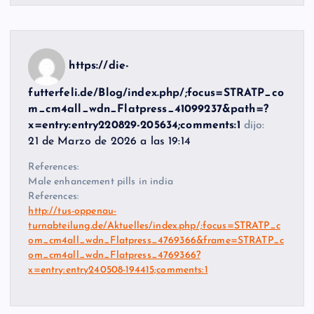
https://die-
futterfeli.de/Blog/index.php/;focus=STRATP_co
m_cm4all_wdn_Flatpress_41099237&path=?
x=entry:entry220829-205634;comments:1
dijo:
21 de Marzo de 2026 a las 19:14
References:
Male enhancement pills in india
References:
http://tus-oppenau-
turnabteilung.de/Aktuelles/index.php/;focus=STRATP_c
om_cm4all_wdn_Flatpress_4769366&frame=STRATP_c
om_cm4all_wdn_Flatpress_4769366?
x=entry:entry240508-194415;comments:1