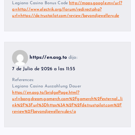
Legiano Casino Bonus Code
http://maps.google.mv/url?
q=http://www.electrik.org/forum/redirect.php?
url=https://de.trustpilot.com/review/beyondjewellery.de
https://en.asg.to
dijo:
7 de Julio de 2026 a las 11:55
References:
Legiano Casino Auszahlung Dauer
https://en.asg.to/bridgePage.html?
url=bangdream.gamerch.com%2Fgamerch%2Fexternal_li
nk%2F%3Furl%3Dhttps%3A%2F%2Fde.trustpilot.com%2F
review%2Fbeyondjewellery.de</a