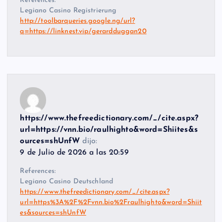
References:
Legiano Casino Registrierung
http://toolbarqueries.google.ng/url?
q=https://linknest.vip/gerardduggan20
https://www.thefreedictionary.com/_/cite.aspx?
url=https://vnn.bio/raulhighto&word=Shiites&s
ources=shUnfW
dijo:
9 de Julio de 2026 a las 20:59
References:
Legiano Casino Deutschland
https://www.thefreedictionary.com/_/cite.aspx?
url=https%3A%2F%2Fvnn.bio%2Fraulhighto&word=Shiit
es&sources=shUnfW