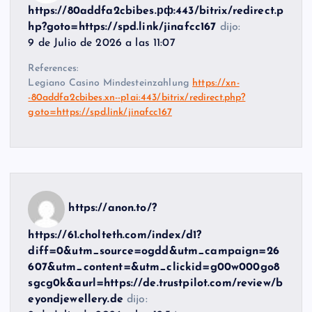
https://80addfa2cbibes.рф:443/bitrix/redirect.p
hp?goto=https://spd.link/jinafcc167
dijo:
9 de Julio de 2026 a las 11:07
References:
Legiano Casino Mindesteinzahlung
https://xn-
-80addfa2cbibes.xn--p1ai:443/bitrix/redirect.php?
goto=https://spd.link/jinafcc167
https://anon.to/?
https://61.cholteth.com/index/d1?
diff=0&utm_source=ogdd&utm_campaign=26
607&utm_content=&utm_clickid=g00w000go8
sgcg0k&aurl=https://de.trustpilot.com/review/b
eyondjewellery.de
dijo: