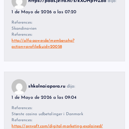
https://pads.jeito.nl/s/kXOHptvZdo
dijo:
1 de Mayo de 2026 a las 07:20
References:
Skandinavien
References:
http://alfa-power.de/member.php?
action=profile&uid=20058
shkolnaiapora.ru
dijo:
1 de Mayo de 2026 a las 09:04
References:
Største casino udbetalinger i Danmark
References:
https://prnvaft.com/digital-marketing-explained/