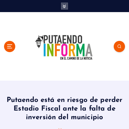
S
k
i
p
t
o
c
o
n
t
e
n
En el Camino de la Noticia
t
Putaendo está en riesgo de perder
Estadio Fiscal ante la falta de
inversión del municipio