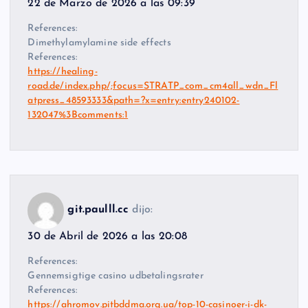
22 de Marzo de 2026 a las 09:39
References:
Dimethylamylamine side effects
References:
https://healing-
road.de/index.php/;focus=STRATP_com_cm4all_wdn_Fl
atpress_48593333&path=?x=entry:entry240102-
132047%3Bcomments:1
git.paulll.cc
dijo:
30 de Abril de 2026 a las 20:08
References:
Gennemsigtige casino udbetalingsrater
References:
https://ahromov.pitbddma.org.ua/top-10-casinoer-i-dk-