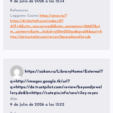
9 de Julio de 2026 a las 12:34
References:
Leggiano Casino
https://anon.to/?
https://61.cholteth.com/index/d1?
diff=0&utm_source=ogdd&utm_campaign=26607&ut
m_content=&utm_clickid=g00w000go8sgcg0k&aurl=h
ttps://de.trustpilot.com/review/beyondjewellery.de
https://zakon.ru/LibraryHome/External?
q=http://images.google.tk/url?
q=https://de.trustpilot.com/review/beyondjewel
lery.de&b=https://cutepix.info/sex/riley-reyes
dijo:
9 de Julio de 2026 a las 13:22