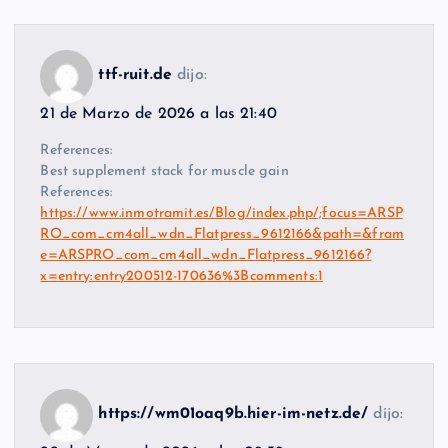
ttf-ruit.de
dijo:
21 de Marzo de 2026 a las 21:40
References:
Best supplement stack for muscle gain
References:
https://www.inmotramit.es/Blog/index.php/;focus=ARSP
RO_com_cm4all_wdn_Flatpress_9612166&path=&fram
e=ARSPRO_com_cm4all_wdn_Flatpress_9612166?
x=entry:entry200512-170636%3Bcomments:1
https://wm01oaq9b.hier-im-netz.de/
dijo: