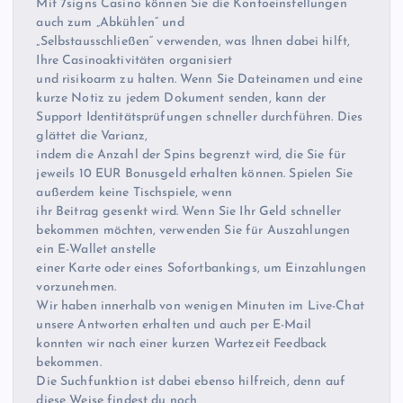
Mit 7signs Casino können Sie die Kontoeinstellungen
auch zum „Abkühlen“ und
„Selbstausschließen“ verwenden, was Ihnen dabei hilft,
Ihre Casinoaktivitäten organisiert
und risikoarm zu halten. Wenn Sie Dateinamen und eine
kurze Notiz zu jedem Dokument senden, kann der
Support Identitätsprüfungen schneller durchführen. Dies
glättet die Varianz,
indem die Anzahl der Spins begrenzt wird, die Sie für
jeweils 10 EUR Bonusgeld erhalten können. Spielen Sie
außerdem keine Tischspiele, wenn
ihr Beitrag gesenkt wird. Wenn Sie Ihr Geld schneller
bekommen möchten, verwenden Sie für Auszahlungen
ein E-Wallet anstelle
einer Karte oder eines Sofortbankings, um Einzahlungen
vorzunehmen.
Wir haben innerhalb von wenigen Minuten im Live-Chat
unsere Antworten erhalten und auch per E-Mail
konnten wir nach einer kurzen Wartezeit Feedback
bekommen.
Die Suchfunktion ist dabei ebenso hilfreich, denn auf
diese Weise findest du noch