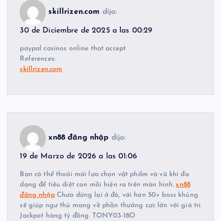
skillrizen.com
dijo:
30 de Diciembre de 2025 a las 00:29
paypal casinos online that accept
References:
skillrizen.com
xn88 đăng nhập
dijo:
19 de Marzo de 2026 a las 01:06
Bạn có thể thoải mái lựa chọn vật phẩm và vũ khí đa
dạng để tiêu diệt con mồi hiện ra trên màn hình.
xn88
đăng nhập
Chưa dừng lại ở đó, với hơn 50+ boss khủng
sẽ giúp ngư thủ mang về phần thưởng cực lớn với giá trị
Jackpot hàng tỷ đồng. TONY03-18O