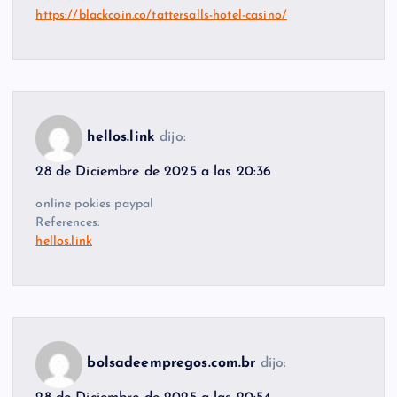
https://blackcoin.co/tattersalls-hotel-casino/
hellos.link
dijo:
28 de Diciembre de 2025 a las 20:36
online pokies paypal
References:
hellos.link
bolsadeempregos.com.br
dijo: