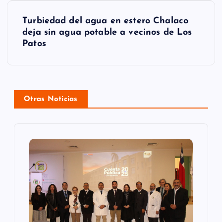
g
Turbiedad del agua en estero Chalaco
a
deja sin agua potable a vecinos de Los
Patos
c
i
ó
Otras Noticias
n
d
e
e
n
t