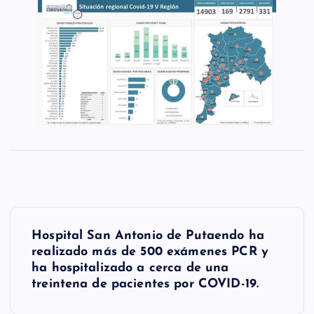
N
Hospital San Antonio de Putaendo ha
a
realizado más de 500 exámenes PCR y
ha hospitalizado a cerca de una
v
treintena de pacientes por COVID-19.
e