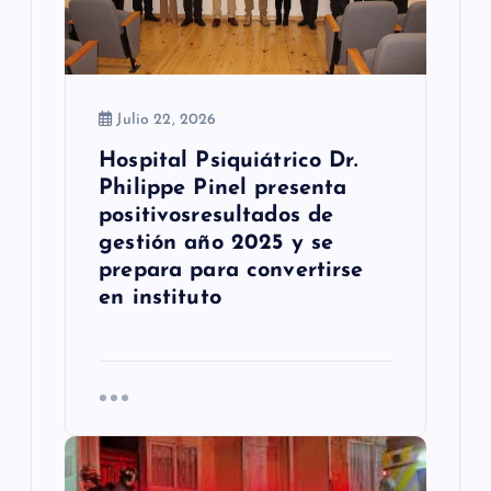
r
a
d
Julio 22, 2026
a
Hospital Psiquiátrico Dr.
s
Philippe Pinel presenta
positivosresultados de
gestión año 2025 y se
prepara para convertirse
en instituto