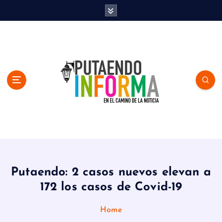
S
k
i
p
t
o
c
o
n
t
e
n
En el Camino de la Noticia
t
Putaendo: 2 casos nuevos elevan a
172 los casos de Covid-19
Home