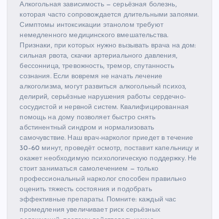
Алкогольная зависимость — серьёзная болезнь,
которая часто сопровождается длительными запоями.
Симптомы интоксикации этанолом требуют
немедленного медицинского вмешательства.
Признаки, при которых нужно вызывать врача на дом:
сильная рвота, скачки артериального давления,
бессонница, тревожность, тремор, спутанность
сознания. Если вовремя не начать лечение
алкоголизма, могут развиться алкогольный психоз,
делирий, серьёзные нарушения работы сердечно-
сосудистой и нервной систем. Квалифицированная
помощь на дому позволяет быстро снять
абстинентный синдром и нормализовать
самочувствие. Наш врач-нарколог приедет в течение
30–60 минут, проведёт осмотр, поставит капельницу и
окажет необходимую психологическую поддержку. Не
стоит заниматься самолечением — только
профессиональный нарколог способен правильно
оценить тяжесть состояния и подобрать
эффективные препараты. Помните: каждый час
промедления увеличивает риск серьёзных