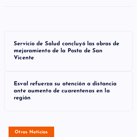
N
Servicio de Salud concluyó las obras de
a
mejoramiento de la Posta de San
Vicente
v
e
g
Esval refuerza su atención a distancia
ante aumento de cuarentenas en la
a
región
c
i
ó
Otras Noticias