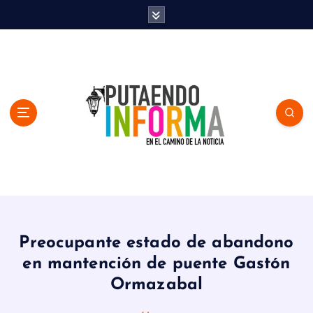
S
k
i
p
t
o
c
o
n
t
e
n
En el Camino de la Noticia
t
Preocupante estado de abandono
en mantención de puente Gastón
Ormazabal