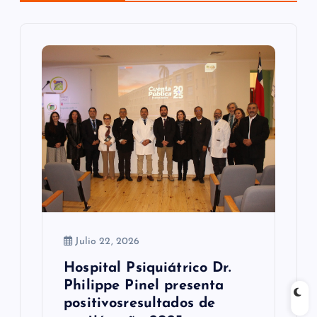
n
d
e
e
n
t
r
a
Julio 22, 2026
d
Hospital Psiquiátrico Dr.
a
Philippe Pinel presenta
s
positivosresultados de