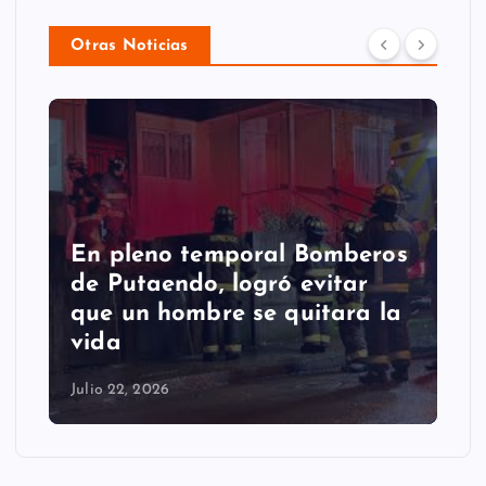
Otras Noticias
eros
Putaendo espera al
r
Sernageomin para analizar
a la
retiro de enorme roca que
cayó en la comuna
Julio 22, 2026