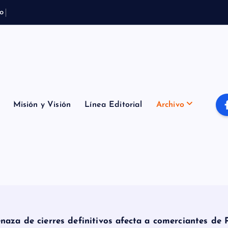
o
t
e
m
p
o
r
a
l
B
o
m
Misión y Visión
Línea Editorial
Archivo
naza de cierres definitivos afecta a comerciantes de