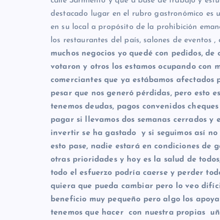
calle Sarmiento y que a base de trabajo y es
destacado lugar en el rubro gastronómico es un
en su local a propósito de la prohibición em
los restaurantes del país, salones de eventos , 
muchos negocios yo quedé con pedidos, de c
votaron y otros los estamos ocupando con 
comerciantes que ya estábamos afectados po
pesar que nos generó pérdidas, pero esto e
tenemos deudas, pagos convenidos cheques 
pagar si llevamos dos semanas cerrados y e
invertir se ha gastado y si seguimos así no
esto pase, nadie estará en condiciones de 
otras prioridades y hoy es la salud de tod
todo el esfuerzo podría caerse y perder tod
quiera que pueda cambiar pero lo veo difíci
beneficio muy pequeño pero algo los apoya
tenemos que hacer con nuestra propias uñ