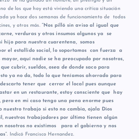
fuerzo se ha ganado un nombre, un prestigio y un
o de los que hoy está viviendo una crítica situación
anada ya hace dos semanas de funcionamiento de todos
cines, y otros más.
“Nos pilló sin aviso al igual que
arne, verduras y otros insumos algunos ya se
mi hijo para nuestra cuarentena, somos
r el estallido social, lo soportamos con fuerza a
s mayor, aquí nadie se ha preocupado por nosotros,
que cubrir, sueldos, osea de donde saco para
sto ya no da, todo lo que teníamos ahorrado para
 descarto tener que cerrar el local pues aunque
gastar en un restaurante, estoy consciente que hay
os, pero en mi caso tengo una pena enorme pues
o nuestro trabajo si esto no cambia, ojala Dios
l, nuestros trabajadores por último tienen algún
n nosotros no existimos para el gobierno y nos
as”
. Indicó Francisco Hernandez.