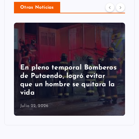
Otras Noticias
En pleno temporal Bomberos
P
de Putaendo, logró evitar
S
que un hombre se quitara la
r
vida
c
Julio 22, 2026
Jul