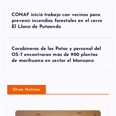
N
CONAF inició trabajo con vecinos para
a
prevenir incendios forestales en el cerro
El Llano de Putaendo
v
e
g
Carabineros de los Patos y personal del
OS-7 encontraron más de 900 plantas
a
de marihuana en sector el Manzano
c
i
ó
Otras Noticias
n
d