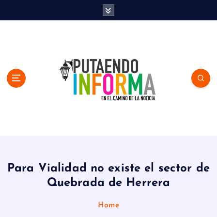
S
k
i
p
t
o
c
o
n
t
e
n
En el Camino de la Noticia
t
Para Vialidad no existe el sector de
Quebrada de Herrera
Home