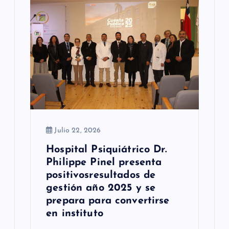
e
e
n
t
r
a
Julio 22, 2026
d
Hospital Psiquiátrico Dr.
a
Philippe Pinel presenta
s
positivosresultados de
gestión año 2025 y se
prepara para convertirse
en instituto