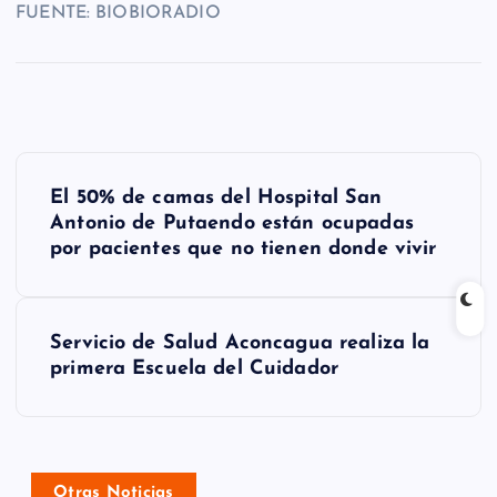
FUENTE: BIOBIORADIO
N
El 50% de camas del Hospital San
a
Antonio de Putaendo están ocupadas
por pacientes que no tienen donde vivir
v
e
g
Servicio de Salud Aconcagua realiza la
primera Escuela del Cuidador
a
c
i
Otras Noticias