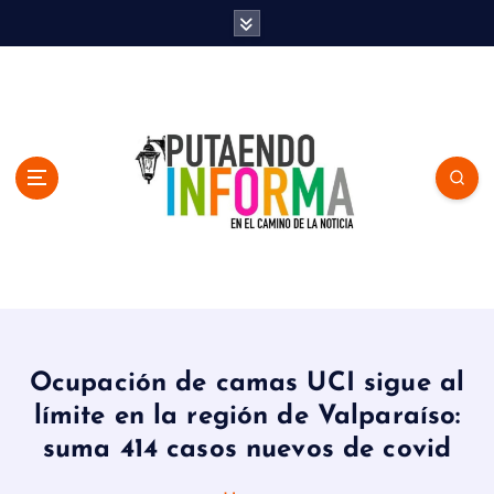
S
k
i
p
t
o
c
o
n
t
e
n
En el Camino de la Noticia
t
Ocupación de camas UCI sigue al
límite en la región de Valparaíso:
suma 414 casos nuevos de covid