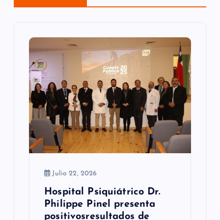
ó
n
d
e
e
n
t
r
a
Julio 22, 2026
d
Hospital Psiquiátrico Dr.
Philippe Pinel presenta
a
positivosresultados de