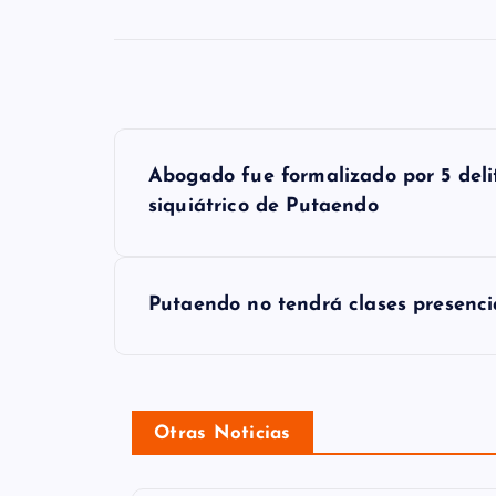
N
Abogado fue formalizado por 5 delit
a
siquiátrico de Putaendo
v
e
Putaendo no tendrá clases presenci
g
a
c
Otras Noticias
i