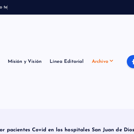
o
t
e
m
p
o
r
a
l
B
Misión y Visión
Línea Editorial
Archivo
r pacientes Covid en los hospitales San Juan de Dios