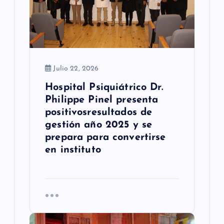
d
a
s
Julio 22, 2026
Hospital Psiquiátrico Dr.
Philippe Pinel presenta
positivosresultados de
gestión año 2025 y se
prepara para convertirse
en instituto