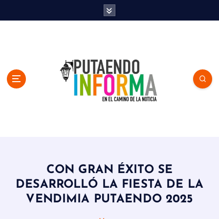
S
k
i
p
t
o
c
o
n
t
e
n
En el Camino de la Noticia
t
CON GRAN ÉXITO SE
DESARROLLÓ LA FIESTA DE LA
VENDIMIA PUTAENDO 2025