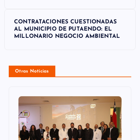
a
c
CONTRATACIONES CUESTIONADAS
i
AL MUNICIPIO DE PUTAENDO: EL
ó
MILLONARIO NEGOCIO AMBIENTAL
n
d
Otras Noticias
e
e
n
t
r
a