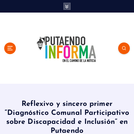
S
k
i
p
t
o
c
o
n
t
e
n
En el Camino de la Noticia
t
Reflexivo y sincero primer
“Diagnóstico Comunal Participativo
sobre Discapacidad e Inclusión” en
Putaendo