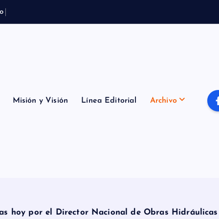
o
t
e
m
p
o
r
a
l
B
Misión y Visión
Línea Editorial
Archivo
as hoy por el Director Nacional de Obras Hidráulica