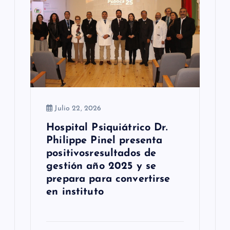
n
t
r
a
d
Julio 22, 2026
a
Hospital Psiquiátrico Dr.
s
Philippe Pinel presenta
positivosresultados de
gestión año 2025 y se
prepara para convertirse
en instituto