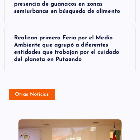
a
presencia de guanacos en zonas
semiurbanas en búsqueda de alimento
v
e
g
Realizan primera Feria por el Medio
Ambiente que agrupó a diferentes
a
entidades que trabajan por el cuidado
del planeta en Putaendo
c
i
ó
Otras Noticias
n
d
e
e