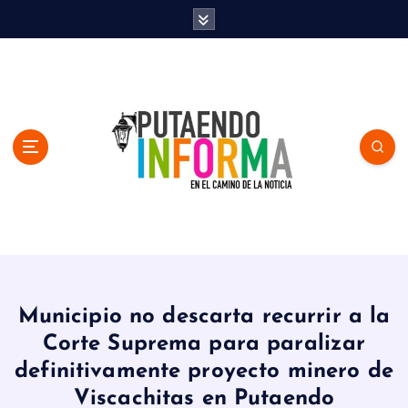
S
k
i
p
t
o
c
o
n
t
e
n
En el Camino de la Noticia
t
Municipio no descarta recurrir a la
Corte Suprema para paralizar
definitivamente proyecto minero de
Viscachitas en Putaendo