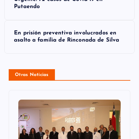
a
Putaendo
v
e
En prisión preventiva involucrados en
g
asalto a familia de Rinconada de Silva
a
c
Otras Noticias
i
ó
n
d
e