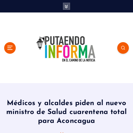
S
k
i
p
t
o
c
o
n
t
e
n
En el Camino de la Noticia
t
Médicos y alcaldes piden al nuevo
ministro de Salud cuarentena total
para Aconcagua