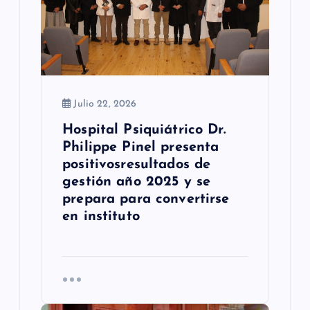
e
n
t
r
Julio 22, 2026
a
Hospital Psiquiátrico Dr.
d
Philippe Pinel presenta
positivosresultados de
a
gestión año 2025 y se
s
prepara para convertirse
en instituto