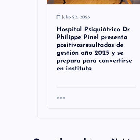
t
r
Julio 22, 2026
a
Hospital Psiquiátrico Dr.
d
Philippe Pinel presenta
positivosresultados de
a
gestión año 2025 y se
s
prepara para convertirse
en instituto