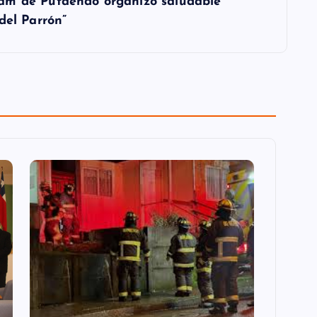
am de Putaendo organizó saludable
del Parrón”