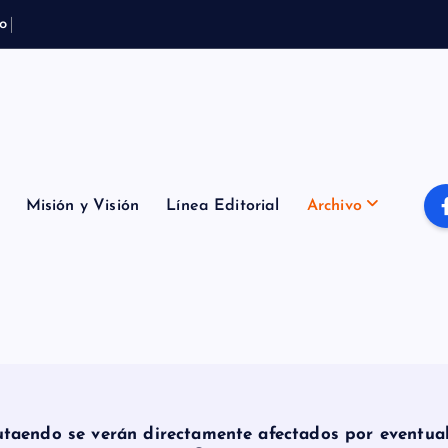
o
t
e
m
p
o
r
a
l
B
Misión y Visión
Línea Editorial
Archivo
taendo se verán directamente afectados por eventual