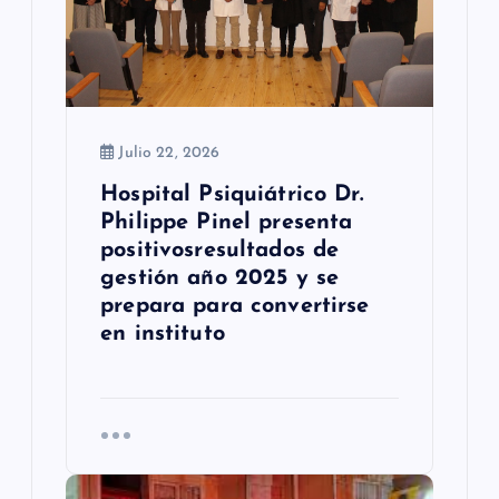
t
r
a
d
Julio 22, 2026
a
Hospital Psiquiátrico Dr.
s
Philippe Pinel presenta
positivosresultados de
gestión año 2025 y se
prepara para convertirse
en instituto