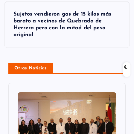
e
g
Sujetos vendieron gas de 15 kilos más
barato a vecinos de Quebrada de
a
Herrera pero con la mitad del peso
original
c
i
ó
Otras Noticias
n
d
e
e
n