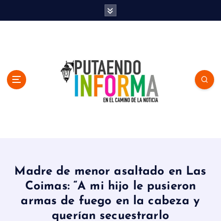
S
k
i
p
t
o
c
o
n
t
e
n
En el Camino de la Noticia
t
Madre de menor asaltado en Las
Coimas: “A mi hijo le pusieron
armas de fuego en la cabeza y
querían secuestrarlo