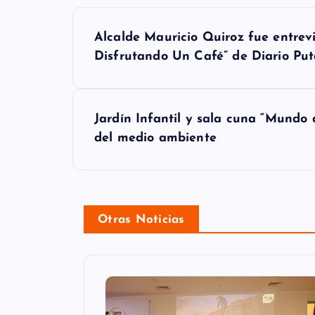
N
Alcalde Mauricio Quiroz fue entrev
a
Disfrutando Un Café” de Diario Pu
v
e
Jardín Infantil y sala cuna “Mundo
g
del medio ambiente
a
c
i
Otras Noticias
ó
n
d