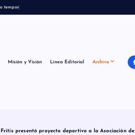
o
t
e
m
p
o
r
a
l
B
o
m
b
e
r
o
Misión y Visión
Línea Editorial
Archivo
Fritis presentó proyecto deportivo a la Asociación d