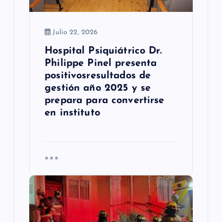
r
a
Julio 22, 2026
d
Hospital Psiquiátrico Dr.
Philippe Pinel presenta
a
positivosresultados de
s
gestión año 2025 y se
prepara para convertirse
en instituto