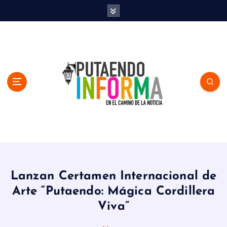
S
k
i
p
t
o
c
o
n
t
e
n
En el Camino de la Noticia
t
Lanzan Certamen Internacional de
Arte “Putaendo: Mágica Cordillera
Viva”