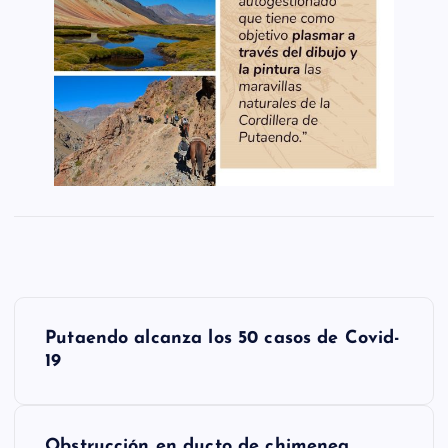
N
Putaendo alcanza los 50 casos de Covid-
a
19
v
e
Obstrucción en ducto de chimenea