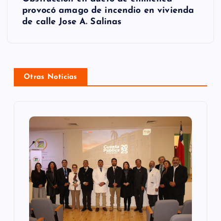
g
provocó amago de incendio en vivienda
de calle Jose A. Salinas
a
c
i
Otras Noticias
ó
n
d
e
e
n
t