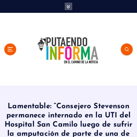
S
k
i
p
t
o
c
o
n
t
e
n
En el Camino de la Noticia
t
Lamentable: “Consejero Stevenson
permanece internado en la UTI del
Hospital San Camilo luego de sufrir
la amputación de parte de una de