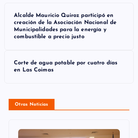
N
Alcalde Mauricio Quiroz participó en
a
creación de la Asociación Nacional de
Municipalidades para la energía y
v
combustible a precio justo
e
g
Corte de agua potable por cuatro días
a
en Las Coimas
c
i
ó
Otras Noticias
n
d