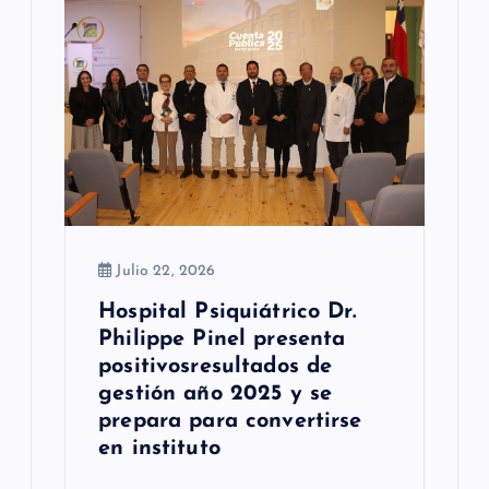
e
e
n
t
r
a
Julio 22, 2026
d
Hospital Psiquiátrico Dr.
a
Philippe Pinel presenta
s
positivosresultados de
gestión año 2025 y se
prepara para convertirse
en instituto