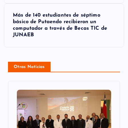
e
g
Más de 140 estudiantes de séptimo
básico de Putaendo recibieron un
a
computador a través de Becas TIC de
JUNAEB
c
i
ó
Otras Noticias
n
d
e
e
n