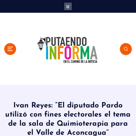
S
k
i
p
t
o
c
o
n
t
e
n
En el Camino de la Noticia
t
Ivan Reyes: “El diputado Pardo
utilizó con fines electorales el tema
de la sala de Quimioterapia para
el Valle de Aconcagua”