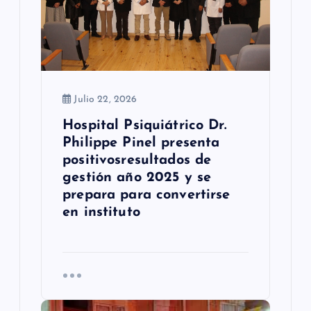
t
r
a
d
Julio 22, 2026
a
Hospital Psiquiátrico Dr.
s
Philippe Pinel presenta
positivosresultados de
gestión año 2025 y se
prepara para convertirse
en instituto