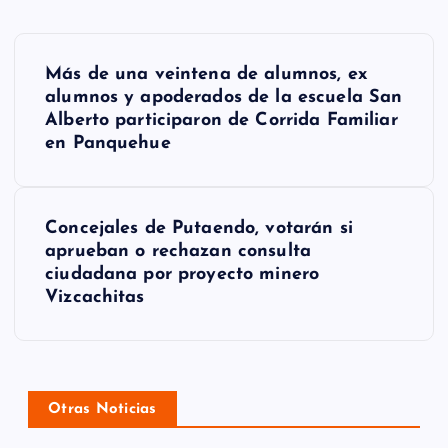
N
Más de una veintena de alumnos, ex
a
alumnos y apoderados de la escuela San
Alberto participaron de Corrida Familiar
v
en Panquehue
e
g
Concejales de Putaendo, votarán si
a
aprueban o rechazan consulta
ciudadana por proyecto minero
c
Vizcachitas
i
ó
n
Otras Noticias