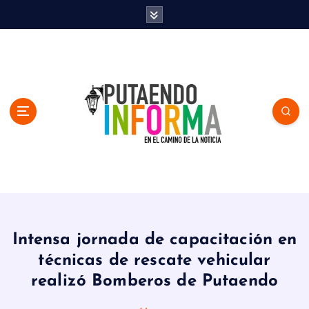
S
k
i
p
t
o
c
o
n
t
e
n
En el Camino de la Noticia
t
Intensa jornada de capacitación en
técnicas de rescate vehicular
realizó Bomberos de Putaendo