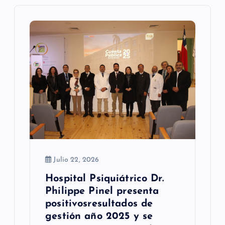
d
e
e
n
t
r
a
d
a
Julio 22, 2026
Hospital Psiquiátrico Dr.
s
Philippe Pinel presenta
positivosresultados de
gestión año 2025 y se