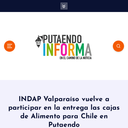
S
k
i
p
t
o
c
o
n
t
e
n
En el Camino de la Noticia
t
INDAP Valparaíso vuelve a
participar en la entrega las cajas
de Alimento para Chile en
Putaendo