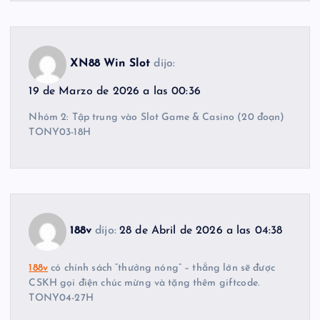
XN88 Win Slot
dijo:
19 de Marzo de 2026 a las 00:36
Nhóm 2: Tập trung vào Slot Game & Casino (20 đoạn)
TONY03-18H
188v
dijo:
28 de Abril de 2026 a las 04:38
188v
có chính sách “thưởng nóng” – thắng lớn sẽ được
CSKH gọi điện chúc mừng và tặng thêm giftcode.
TONY04-27H