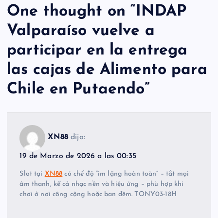
One thought on “
INDAP
Valparaíso vuelve a
participar en la entrega
las cajas de Alimento para
Chile en Putaendo
”
XN88
dijo:
19 de Marzo de 2026 a las 00:35
Slot tại
XN88
có chế độ “im lặng hoàn toàn” – tắt mọi
âm thanh, kể cả nhạc nền và hiệu ứng – phù hợp khi
chơi ở nơi công cộng hoặc ban đêm. TONY03-18H