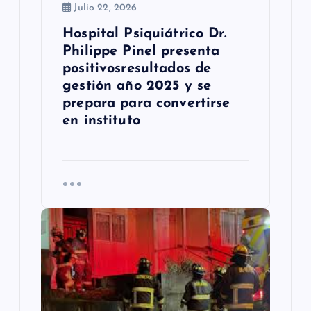
Julio 22, 2026
a
Hospital Psiquiátrico Dr.
d
Philippe Pinel presenta
positivosresultados de
a
gestión año 2025 y se
s
prepara para convertirse
en instituto