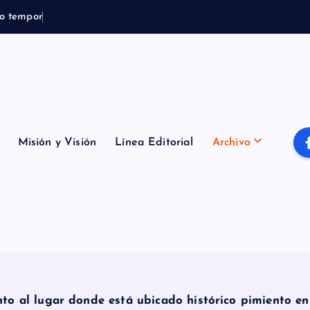
o
t
e
m
p
o
r
a
l
B
o
m
b
e
r
o
s
Misión y Visión
Línea Editorial
Archivo
to al lugar donde está ubicado histórico pimiento en