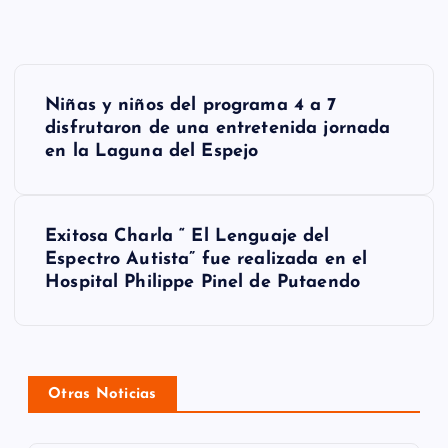
N
Niñas y niños del programa 4 a 7
a
disfrutaron de una entretenida jornada
en la Laguna del Espejo
v
e
g
Exitosa Charla “ El Lenguaje del
Espectro Autista” fue realizada en el
a
Hospital Philippe Pinel de Putaendo
c
i
ó
Otras Noticias
n