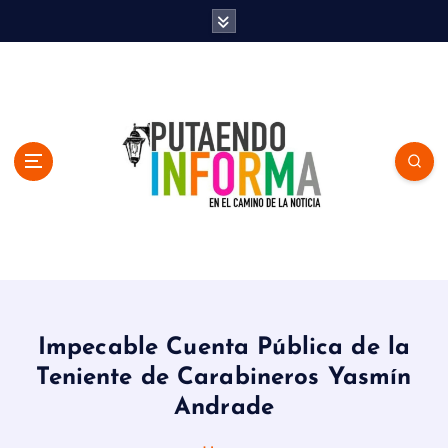
S
k
i
p
t
o
c
o
n
t
e
n
En el Camino de la Noticia
t
Impecable Cuenta Pública de la
Teniente de Carabineros Yasmín
Andrade