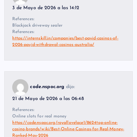
3 de Mayo de 2026 a las 14:12
References:
Blackjack driveway sealer
References:
https://internskill.in/companies/best-payid-casinos-of-
2026-payid-withdrawal-casinos-australia/
code.nspoc.org
dijo:
21 de Mayo de 2026 a las 06:48
References:
Online slots for real money
https://code.nspoc.org/royallovelace1/8624top-online-
casino-brands/wiki/Best-Online-Casinos-for-Real-Money-
Ranked-May-2026