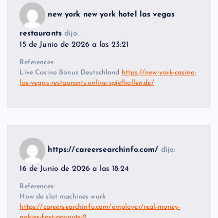
new york new york hotel las vegas
restaurants
dijo:
15 de Junio de 2026 a las 23:21
References:
Live Casino Bonus Deutschland
https://new-york-casino-
las-vegas-restaurants.online-spielhallen.de/
https://careersearchinfo.com/
dijo:
16 de Junio de 2026 a las 18:24
References:
How do slot machines work
https://careersearchinfo.com/employer/real-money-
pokies-fast-payouts-2