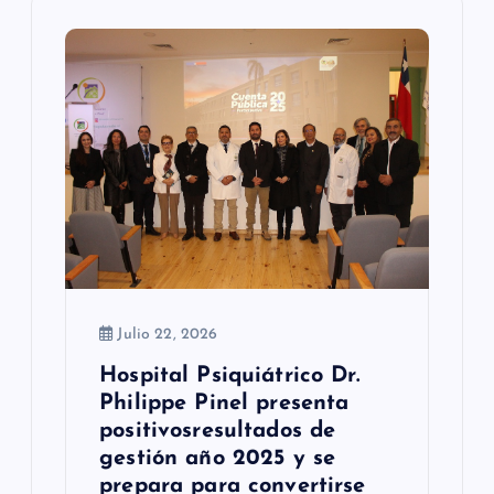
d
e
e
n
t
r
a
Julio 22, 2026
d
Hospital Psiquiátrico Dr.
a
Philippe Pinel presenta
s
positivosresultados de
gestión año 2025 y se
prepara para convertirse