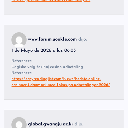
https://git.hanumanit.co.th/reynamaxey583
www.forum.uookle.com
dijo:
1 de Mayo de 2026 a las 06:03
References:
Logiske valg for høj casino udbetaling
References:
https://easyreadinglist.com/News/bedste-online-
casinoer-i-danmark-med-fokus-pa-udbetalinger-2026/
global.gwangju.ac.kr
dijo: