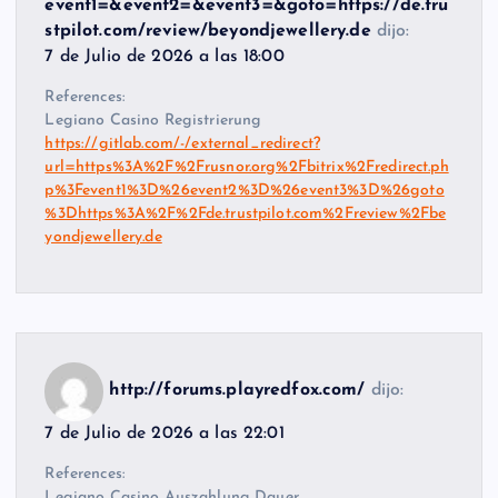
event1=&event2=&event3=&goto=https://de.tru
stpilot.com/review/beyondjewellery.de
dijo:
7 de Julio de 2026 a las 18:00
References:
Legiano Casino Registrierung
https://gitlab.com/-/external_redirect?
url=https%3A%2F%2Frusnor.org%2Fbitrix%2Fredirect.ph
p%3Fevent1%3D%26event2%3D%26event3%3D%26goto
%3Dhttps%3A%2F%2Fde.trustpilot.com%2Freview%2Fbe
yondjewellery.de
http://forums.playredfox.com/
dijo:
7 de Julio de 2026 a las 22:01
References:
Legiano Casino Auszahlung Dauer