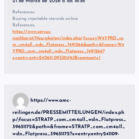
21 de Marzo de 2026 a las 18:58
References:
Buying injectable steroids online
References:
https://www.servus-
nachbar.at/Neuigkeiten/index.php/;focus=W4YPRD_co
m_cm4all_wdn_Flatpress_7491266&path=&frame=W4
YPRD_com_cm4all_wdn_Flatpress_7491266?
x=entry:entry240611-095304%3Bcomments:1
https://www.amc-
reilingen.de/PRESSEMITTEILUNGEN/index.ph
p/;focus=STRATP_com_cm4all_wdn_Flatpress_
39651172&path=&frame=STRATP_com_cm4all_
wdn_Flatpress_39651172?x=entry:entry241109-