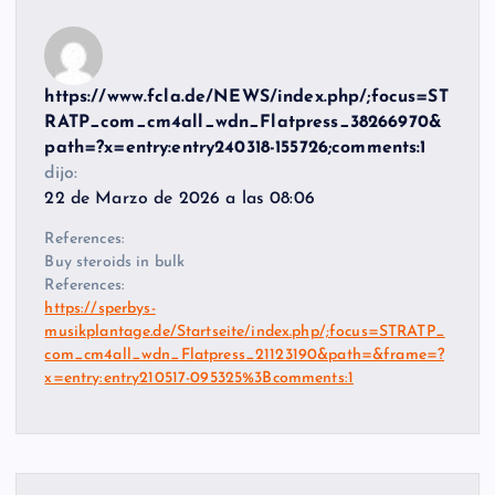
https://www.fcla.de/NEWS/index.php/;focus=ST
RATP_com_cm4all_wdn_Flatpress_38266970&
path=?x=entry:entry240318-155726;comments:1
dijo:
22 de Marzo de 2026 a las 08:06
References:
Buy steroids in bulk
References:
https://sperbys-
musikplantage.de/Startseite/index.php/;focus=STRATP_
com_cm4all_wdn_Flatpress_21123190&path=&frame=?
x=entry:entry210517-095325%3Bcomments:1