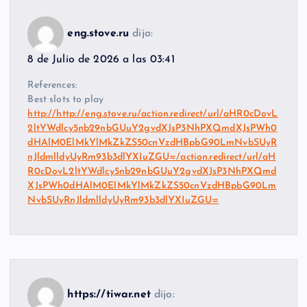
eng.stove.ru
dijo:
8 de Julio de 2026 a las 03:41
References:
Best slots to play
http://http://eng.stove.ru/action.redirect/url/aHR0cDovL
2ltYWdlcy5nb29nbGUuY2gvdXJsP3NhPXQmdXJsPWh0
dHAlM0ElMkYlMkZkZS50cnVzdHBpbG90LmNvbSUyR
nJldmlldyUyRm93b3dlYXIuZGU=/action.redirect/url/aH
R0cDovL2ltYWdlcy5nb29nbGUuY2gvdXJsP3NhPXQmd
XJsPWh0dHAlM0ElMkYlMkZkZS50cnVzdHBpbG90Lm
NvbSUyRnJldmlldyUyRm93b3dlYXIuZGU=
https://tiwar.net
dijo: