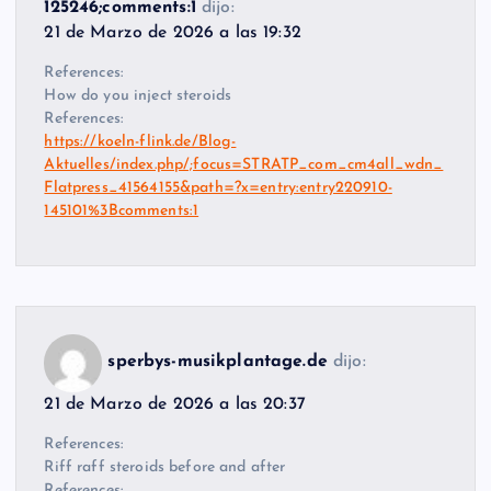
125246;comments:1
dijo:
21 de Marzo de 2026 a las 19:32
References:
How do you inject steroids
References:
https://koeln-flink.de/Blog-
Aktuelles/index.php/;focus=STRATP_com_cm4all_wdn_
Flatpress_41564155&path=?x=entry:entry220910-
145101%3Bcomments:1
sperbys-musikplantage.de
dijo:
21 de Marzo de 2026 a las 20:37
References:
Riff raff steroids before and after
References: