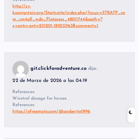
http://sv-
koenigstein.org/Startseite/index.php/;focus=STRATP_co
m_cm4all_wdn_Flatpress_48011744&path=?
x=entry:entry251201-185033%3Bcomments:1
git.clickforadventure.co
dijo:
22 de Marzo de 2026 a las 04:19
References:
Winstrol dosage for horses
References:
https://efreemate.com/@qrobertie1996