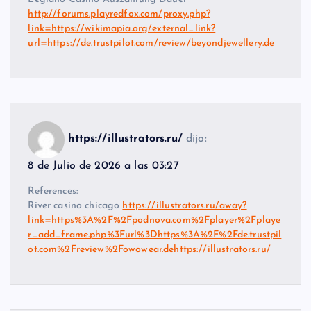
http://forums.playredfox.com/proxy.php?
link=https://wikimapia.org/external_link?
url=https://de.trustpilot.com/review/beyondjewellery.de
https://illustrators.ru/
dijo:
8 de Julio de 2026 a las 03:27
References:
River casino chicago
https://illustrators.ru/away?
link=https%3A%2F%2Fpodnova.com%2Fplayer%2Fplaye
r_add_frame.php%3Furl%3Dhttps%3A%2F%2Fde.trustpil
ot.com%2Freview%2Fowowear.dehttps://illustrators.ru/