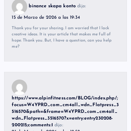
binance skapa konto
dijo:
15 de Marzo de 2026 a las 19:34
Thank you for your sharing. I am worried that I lack
creative ideas. It is your article that makes me full of
hope. Thank you. But, I have a question, can you help
me?
https://www.alpinfitness.com/BLOG/index.php/;
focus=W4YPRD_com_cm4all_wdn_Flatpress_3
516570&path=&frame=W4YPRD_com_cm4all_
wdn_Flatpress_3516570?x=entry:entry230208-
200215;comments:1
dijo: