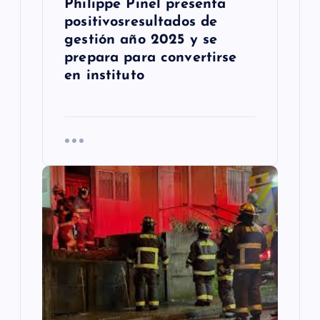
Philippe Pinel presenta
s
positivosresultados de
gestión año 2025 y se
prepara para convertirse
en instituto