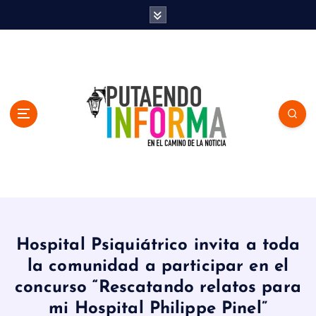
S
k
i
p
t
o
c
o
n
t
e
n
En el Camino de la Noticia
t
Hospital Psiquiátrico invita a toda
la comunidad a participar en el
concurso “Rescatando relatos para
mi Hospital Philippe Pinel”