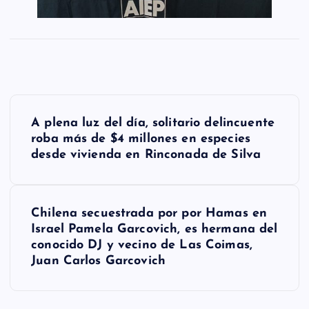
N
A plena luz del día, solitario delincuente
a
roba más de $4 millones en especies
desde vivienda en Rinconada de Silva
v
e
g
Chilena secuestrada por por Hamas en
Israel Pamela Garcovich, es hermana del
a
conocido DJ y vecino de Las Coimas,
Juan Carlos Garcovich
c
i