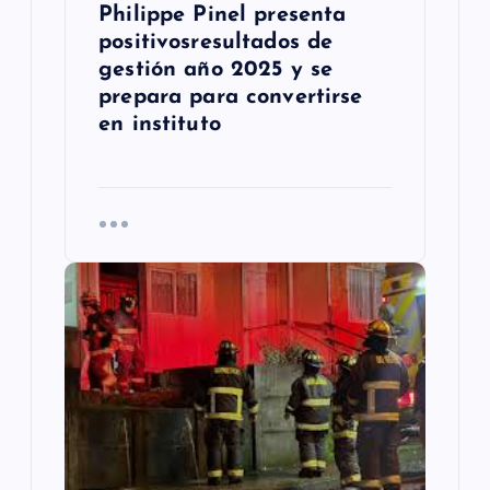
s
Philippe Pinel presenta
positivosresultados de
gestión año 2025 y se
prepara para convertirse
en instituto