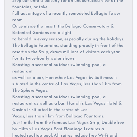
Step out onto a balcony for an unobstructed view of the
fountains, or take
full advantage of a recently remodeled Bellagio Tower
room.
Once inside the resort, the Bellagio Conservatory &
Botanical Gardens are a sight
to behold in every season, especially during the holidays.
The Bellagio Fountains, standing proudly in front of the
resort on the Strip, draws millions of visitors each year
for its twice-hourly water shows.
Boasting a seasonal outdoor swimming pool, a
restaurant
as well as a bar, Horseshoe Las Vegas by Suiteness is
situated in the centre of Las Vegas, less than 1 km from
The Sphere Vegas.
Boasting a seasonal outdoor swimming pool, a
restaurant as well as a bar, Harrah’s Las Vegas Hotel &
Casino is situated in the centre of Las
Vegas, less than 1 km from Bellagio Fountains.
Just 1 mile from the famous Las Vegas Strip, DoubleTree
by Hilton Las Vegas East Flamingo features a
heated rooftop pool. All suites include free Wi-Fi and