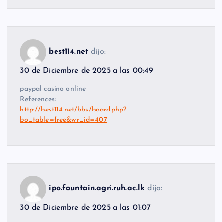
best114.net
dijo:
30 de Diciembre de 2025 a las 00:49
paypal casino online
References:
http://best114.net/bbs/board.php?
bo_table=free&wr_id=407
ipo.fountain.agri.ruh.ac.lk
dijo:
30 de Diciembre de 2025 a las 01:07