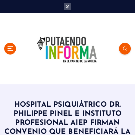
S
k
i
p
t
o
c
o
n
t
e
n
En el Camino de la Noticia
t
HOSPITAL PSIQUIÁTRICO DR.
PHILIPPE PINEL E INSTITUTO
PROFESIONAL AIEP FIRMAN
CONVENIO QUE BENEFICIARÁ LA