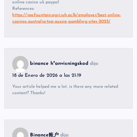
online casino uk paypal
References:
https://ipo.fountain.agri.ruh.ac.lk/employer/best-online-
casinos-australia-top-aussie-gambling-sites-2025/
binance h"anvisningskod
dijo:
18 de Enero de 2026 a las 21:19
Your article helped me a lot, is there any more related
content? Thanks!
Binance账户
dijo: