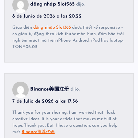
đăng nhập Slot365
dijo:
8 de Junio de 2026 a las 20:22
Giao diện
đăng nhập Slot365
được thiết kế responsive –
co giãn tự động theo kích thước màn hình, đảm bảo trải
nghiệm mượt mà trên iPhone, Android, iPad hay laptop.
TONY06-05
Binance美国注册
dijo:
7 de Julio de 2026 a las 17:56
Thank you for your sharing. I am worried that I lack
creative ideas. It is your article that makes me full of
hope. Thank you. But, I have a question, can you help
me?
Binance推荐代码