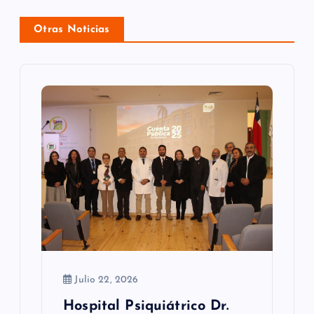
ó
Otras Noticias
n
d
e
e
n
t
r
a
d
Julio 22, 2026
a
Hospital Psiquiátrico Dr.