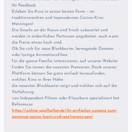
Ihr Feedback.
Erleben Sie Kino in seiner besten Form – im
traditionsreichen und topmodernen Casino-Kino
Meiningen!
Die Snacks an der Kasse sind frisch zubereitet und
werden in ordentlichen Portionen angeboten, auch wenn
die Preise etwas hoch sind.
Ob Sie sich für neue Blockbuster, bewegende Dramen
oder lustige Animationsfilme
für die ganze Familie interessieren, auf unserer Website
finden Sie immer die neuesten Premieren. Dank unserer
Plattform können Sie ganz einfach herausfinden,
welches Kino in Ihrer Nähe
die neuesten Blockbuster zeigt und welches sich auf die
Vorführung
von Independent-Filmen oder Klassikern spezialisiert hat.
References:
https://online-spielhallen.de/ihr-einfacher-zugang-zum-
powerup-casino-login-und-spielvergnugen/