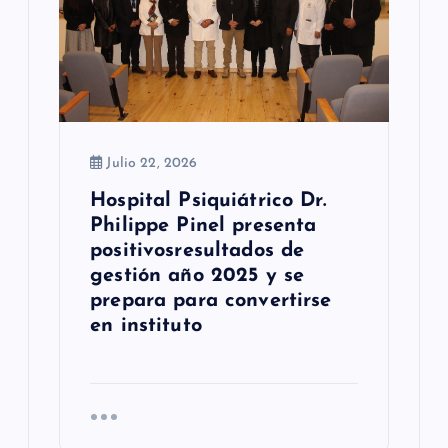
n
t
r
a
Julio 22, 2026
d
Hospital Psiquiátrico Dr.
a
Philippe Pinel presenta
s
positivosresultados de
gestión año 2025 y se
prepara para convertirse
en instituto