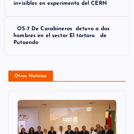
invisibles en experimento del CERN
v
e
g
OS-7 De Carabineros detuvo a dos
hombres en el sector El tàrtaro de
a
Putaendo
c
i
ó
Otras Noticias
n
d
e
e