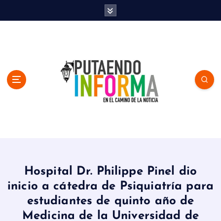
S
k
i
p
t
o
c
o
n
t
e
n
En el Camino de la Noticia
t
Hospital Dr. Philippe Pinel dio
inicio a cátedra de Psiquiatría para
estudiantes de quinto año de
Medicina de la Universidad de