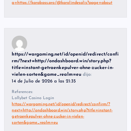
q=https://karabass.pro/@karolindesalis?page=about
https://wargaming.net/id/openid/redirect/confi
rm/?next=http://ondashboard.win/story.php?
title=instant-getraenkepulver-ohne-zucker-in-
vielen-sorten&game_realm=eu
dijo:
14 de Julio de 2026 a las 21:35
References:
Lollybet Casino Login
https://wargaming.net/id/openid/redirect/confirm/?
next=http://ondashboard.win/story.php?title=instant-
getraenkepulver-ohne-zucker-in-vielen-
sorten&game_realm=eu