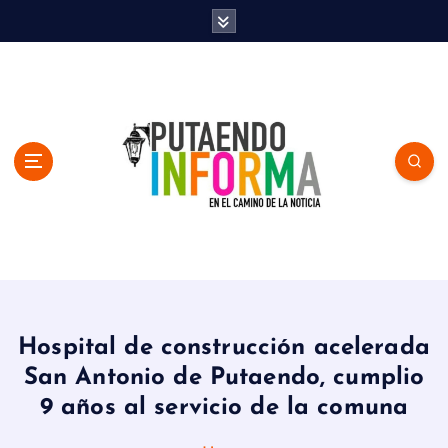
S
k
i
p
t
o
c
o
n
t
e
n
En el Camino de la Noticia
t
Hospital de construcción acelerada
San Antonio de Putaendo, cumplio
9 años al servicio de la comuna