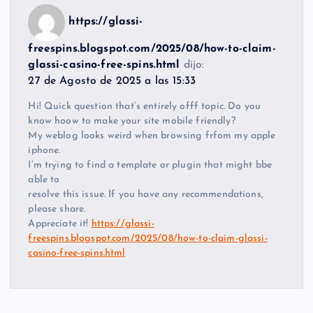
https://glassi-
freespins.blogspot.com/2025/08/how-to-claim-
glassi-casino-free-spins.html
dijo:
27 de Agosto de 2025 a las 15:33
Hi! Quick question that’s entirely offf topic. Do you
know hoow to make your site mobile friendly?
My weblog looks weird when browsing frfom my apple
iphone.
I’m trying to find a template or plugin that might bbe
able to
resolve this issue. If you have any recommendations,
please share.
Appreciate it!
https://glassi-
freespins.blogspot.com/2025/08/how-to-claim-glassi-
casino-free-spins.html