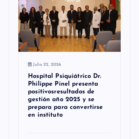
e
e
n
t
r
a
Julio 22, 2026
d
Hospital Psiquiátrico Dr.
Philippe Pinel presenta
a
positivosresultados de
s
gestión año 2025 y se
prepara para convertirse
en instituto