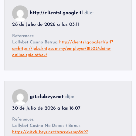
http://clients1.google.tl
dijo:
28 de Julio de 2026 a las 03:11
References:
Lollybet Casino Betrug
http://clients1.google.tl/url?
q=https://jobs.khtp.com.my/employer/81503/deine-
online-spielothek/
git.clubeye.net
dijo:
30 de Julio de 2026 a las 16:07
References:
Lollybet Casino No Deposit Bonus
https://git.clubeye.net/traceekemp5697