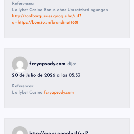
References:
Lollybet Casino Bonus ohne Umsatzbedingungen
http://toolbarqueries.google.ba/url?
q=https://bom.io.vn/brandinutt681
fcr.yapsody.com
dijo:
20 de Julio de 2026 a las 05:53
References:
Lollybet Casino
fcr.yapsody.com
http://maps.google.tl/url?