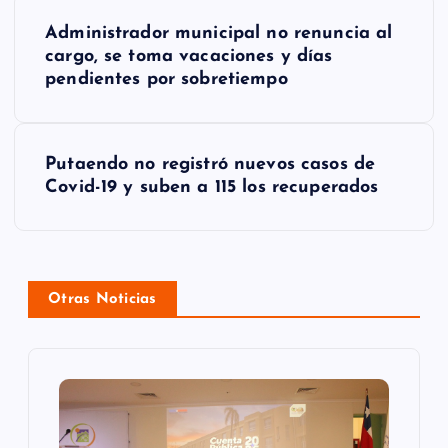
N
Administrador municipal no renuncia al
a
cargo, se toma vacaciones y días
pendientes por sobretiempo
v
e
g
Putaendo no registró nuevos casos de
Covid-19 y suben a 115 los recuperados
a
c
i
Otras Noticias
ó
n
d