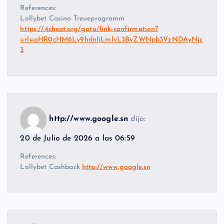
References:
Lollybet Casino Treueprogramm
https://4cheat.org/goto/link-confirmation?
url=aHR0cHM6Ly9hdnljLmlvL3ByZWNpb3VzNDAyNjc
3
http://www.google.sn
dijo:
20 de Julio de 2026 a las 06:59
References:
Lollybet Cashback
http://www.google.sn