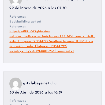
22 de Marzo de 2026 a las 07:30
References:
Bodybuilding get cut
References:
https://w899n843q.hier-im-
netz.de/Inhaltsverzeichnis;focus=TKOMSI_com_cm4all_
wdn_Flatpress_20544799&path=&frame=TKOMSI_co
m_cm4all_wdn_Flatpress_20544799?
x=entry:entry250321-081118%3Bcomments:1
git.clubeye.net
dijo:
30 de Abril de 2026 a las 16:39
References: