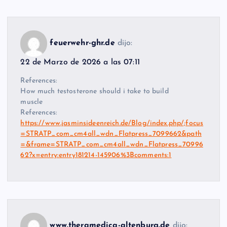
feuerwehr-ghr.de
dijo:
22 de Marzo de 2026 a las 07:11
References:
How much testosterone should i take to build
muscle
References:
https://www.jasminsideenreich.de/Blog/index.php/;focus
=STRATP_com_cm4all_wdn_Flatpress_7099662&path
=&frame=STRATP_com_cm4all_wdn_Flatpress_70996
62?x=entry:entry181214-145906%3Bcomments:1
www.theramedica-altenburg.de
dijo: