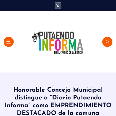
S
k
i
p
t
o
c
o
n
t
e
n
En el Camino de la Noticia
t
Honorable Concejo Municipal
distingue a “Diario Putaendo
Informa” como EMPRENDIMIENTO
DESTACADO de la comuna