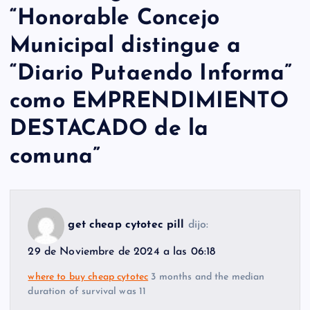
“
Honorable Concejo
Municipal distingue a
“Diario Putaendo Informa”
como EMPRENDIMIENTO
DESTACADO de la
comuna
”
get cheap cytotec pill
dijo:
29 de Noviembre de 2024 a las 06:18
where to buy cheap cytotec
3 months and the median
duration of survival was 11