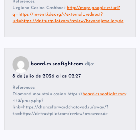
References:
Legiano Casino Cashback
http://maps.google.es/url?
q=https://invent.kde.org/-/external_redirect?
url=https://de.trustpilot.com/review/beyondjewellery.de
board-cs.seafight.com
dijo:
8 de Julio de 2026 a las 02:27
References:
Diamond mountain casino https://
board-cs.seafight.com
:
443/proxy.php?
link=https://chanceforward.chatovod.ru/away/?
to=https://de.trustpilot.com/review/owowear.de