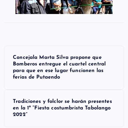
N
Concejala Marta Silva propone que
a
Bomberos entregue el cuartel central
para que en ese lugar funcionen las
v
ferias de Putaendo
e
g
Tradiciones y folclor se harán presentes
a
en la 1ª “Fiesta costumbrista Tabolango
2022”
c