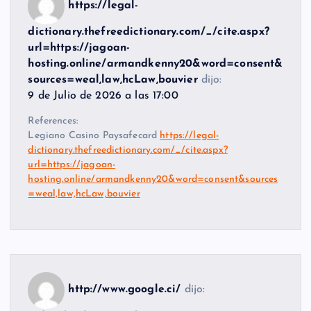
https://legal-
dictionary.thefreedictionary.com/_/cite.aspx?
url=https://jagoan-
hosting.online/armandkenny20&word=consent&
sources=weal,law,hcLaw,bouvier
dijo:
9 de Julio de 2026 a las 17:00
References:
Legiano Casino Paysafecard
https://legal-
dictionary.thefreedictionary.com/_/cite.aspx?
url=https://jagoan-
hosting.online/armandkenny20&word=consent&sources
=weal,law,hcLaw,bouvier
http://www.google.ci/
dijo: