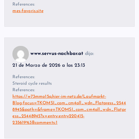
References:
mes-favoris.site
www.servus-nachbar.at
dijo:
21 de Marzo de 2026 a las 23:13
References:
Steroid cycle results
References:
https://w73mmo15q.hier-im-netz.de/Laufmarkt-
Blog;focus=TKOMSI_com_cm4all_wdn_Flatpress_2544
8945&path=&frame=TKOMSI_com_cm4all_wdn_Flatpr
ess_25448945?x=entry:entry220415-
235619%3Bcomments:1