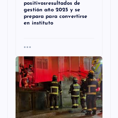
positivosresultados de
s
gestión año 2025 y se
prepara para convertirse
en instituto