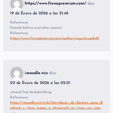
https://www.fionapremium.com/
dijo:
19 de Enero de 2026 a las 21:48
References:
Female before and after anavar
References:
https://www.fionapremium.com/author/yogurtsupply8/
imoodle.win
dijo:
20 de Enero de 2026 a las 02:01
steroid free bodybuilding
References:
https://imoodle.win/wiki/Servidores_de_Realms_para_B
edrock_y_Java_Juega_a_Minecraft_en_lnea_con_ami