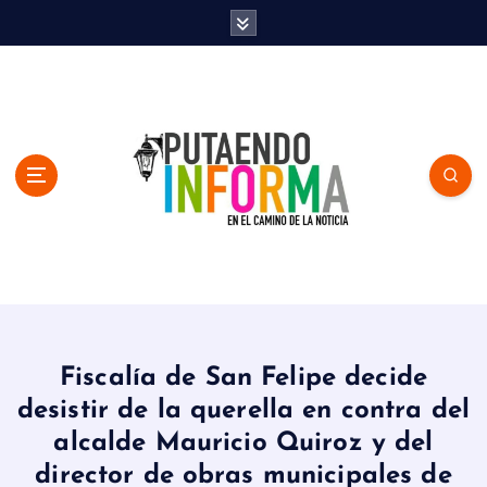
S
k
i
p
t
o
c
o
n
t
e
n
En el Camino de la Noticia
t
Fiscalía de San Felipe decide
desistir de la querella en contra del
alcalde Mauricio Quiroz y del
director de obras municipales de