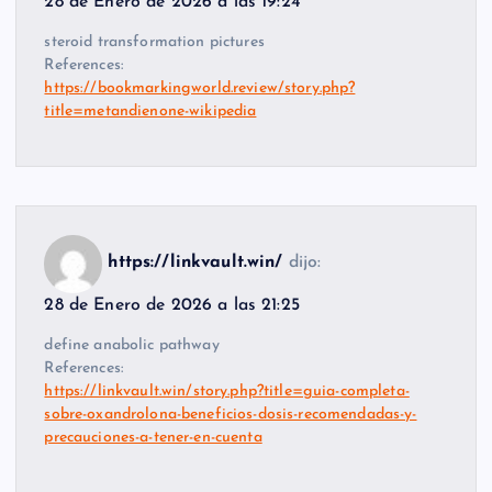
28 de Enero de 2026 a las 19:24
steroid transformation pictures
References:
https://bookmarkingworld.review/story.php?
title=metandienone-wikipedia
https://linkvault.win/
dijo:
28 de Enero de 2026 a las 21:25
define anabolic pathway
References:
https://linkvault.win/story.php?title=guia-completa-
sobre-oxandrolona-beneficios-dosis-recomendadas-y-
precauciones-a-tener-en-cuenta