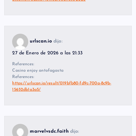
urlscan.io
dijo:
27 de Enero de 2026 a las 21:33
References:
Casino enjoy antofagasta
References:
https://urlscan.io/result/019bfb80-fd9c-700a-8c9b-
15652db1a3a5/
marvelvsdc.faith
dijo: