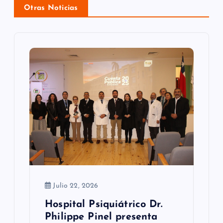
i
Otras Noticias
ó
n
d
e
e
n
t
r
a
Julio 22, 2026
d
Hospital Psiquiátrico Dr.
Philippe Pinel presenta
a