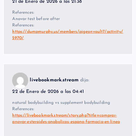
21 de Enero de 2026 a las 21:38
References:
Anavar test before after
References:
https://dumpmurphy.us/members/pigeonvault7/activity/
5970/
livebookmark.stream
dijo:
22 de Enero de 2026 a las 04:41
natural bodybuilding vs supplement bodybuilding
References:
https://livebookmark.stream/story.php?title=comprar-
anavar-esteroides-anabolicos-espana-farmacia-en-linea