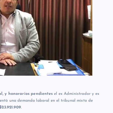
l, y honorarios pendientes
el ex Administrador y ex
sentó una demanda laboral en el tribunal mixto de
$23.921.909
.