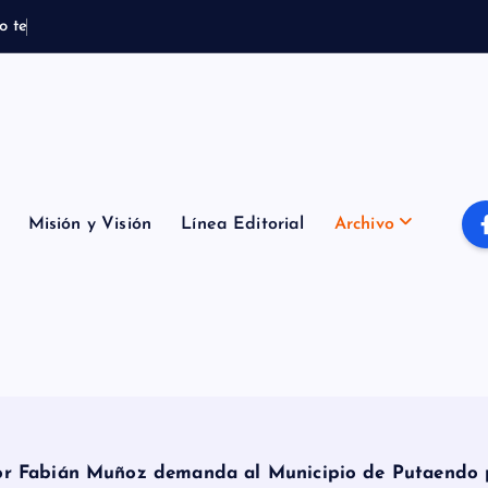
o
t
e
m
p
o
r
a
l
B
Misión y Visión
Línea Editorial
Archivo
or Fabián Muñoz demanda al Municipio de Putaendo p