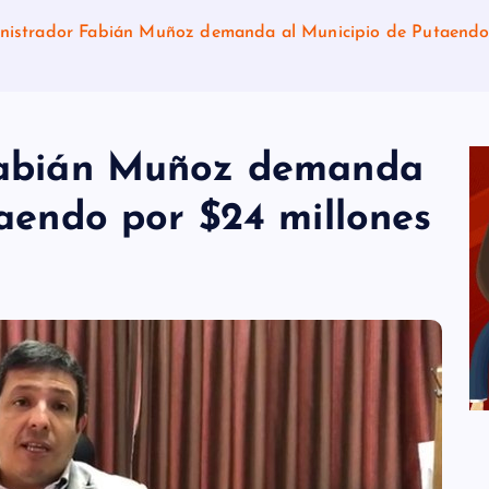
nistrador Fabián Muñoz demanda al Municipio de Putaendo 
Fabián Muñoz demanda
aendo por $24 millones