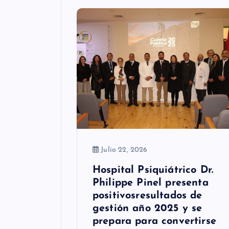
n
d
e
e
n
t
r
a
Julio 22, 2026
d
Hospital Psiquiátrico Dr.
Philippe Pinel presenta
a
positivosresultados de
s
gestión año 2025 y se
prepara para convertirse