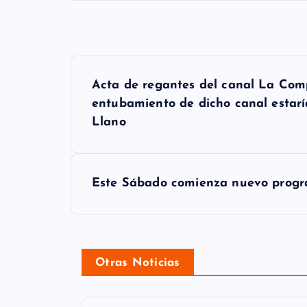
N
Acta de regantes del canal La Com
a
entubamiento de dicho canal estarí
v
Llano
e
g
Este Sábado comienza nuevo progr
a
c
i
Otras Noticias
ó