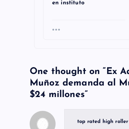
en instituto
One thought on “
Ex A
Muñoz demanda al Mu
$24 millones
”
top rated high rolle