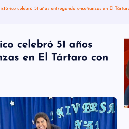
istórico celebró 51 años entregando enseñanzas en El Tárta
ico celebró 51 años
zas en El Tártaro con