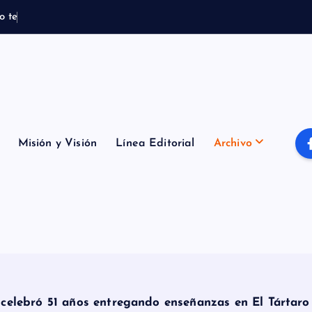
o
t
e
m
p
o
r
a
l
B
o
m
b
Misión y Visión
Línea Editorial
Archivo
 celebró 51 años entregando enseñanzas en El Tártar