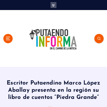
S
k
i
p
t
o
c
o
n
t
e
n
En el Camino de la Noticia
t
Escritor Putaendino Marco López
Aballay presenta en la región su
libro de cuentos “Piedra Grande”