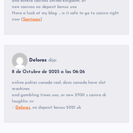
and echeck casinos united kingdom, or
new casinos no deposit bonus usa
Have a look at my blog … is it safe to go to casino right
now (
Santiago
)
Deloras
dijo:
8 de Octubre de 2025 a las 06:26
online pokies canada real, does canada have slot
machines
and gambling times usa, or new 2700 s casino dr
laughlin nv
–
Deloras
, no deposit bonus 2021 uk