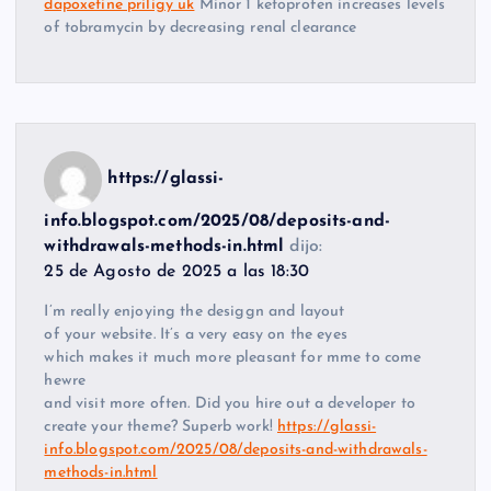
dapoxetine priligy uk
Minor 1 ketoprofen increases levels
of tobramycin by decreasing renal clearance
https://glassi-
info.blogspot.com/2025/08/deposits-and-
withdrawals-methods-in.html
dijo:
25 de Agosto de 2025 a las 18:30
I’m really enjoying the desiggn and layout
of your website. It’s a very easy on the eyes
which makes it much more pleasant for mme to come
hewre
and visit more often. Did you hire out a developer to
create your theme? Superb work!
https://glassi-
info.blogspot.com/2025/08/deposits-and-withdrawals-
methods-in.html