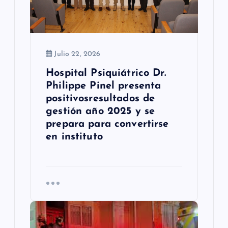
r
a
Julio 22, 2026
d
Hospital Psiquiátrico Dr.
a
Philippe Pinel presenta
s
positivosresultados de
gestión año 2025 y se
prepara para convertirse
en instituto