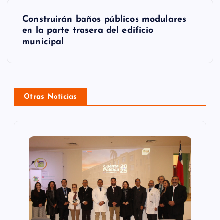
e
g
Construirán baños públicos modulares
en la parte trasera del edificio
a
municipal
c
i
ó
Otras Noticias
n
d
e
e
n
t