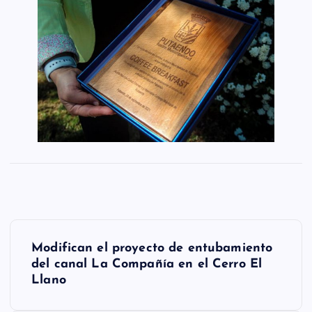
N
Modifican el proyecto de entubamiento
a
del canal La Compañía en el Cerro El
Llano
v