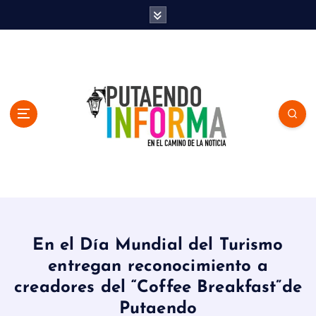
S
k
i
p
t
o
c
o
n
t
e
n
En el Camino de la Noticia
t
En el Día Mundial del Turismo
entregan reconocimiento a
creadores del “Coffee Breakfast”de
Putaendo