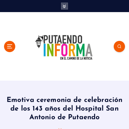
S
k
i
p
t
o
c
o
n
t
e
n
En el Camino de la Noticia
t
Emotiva ceremonia de celebración
de los 143 años del Hospital San
Antonio de Putaendo