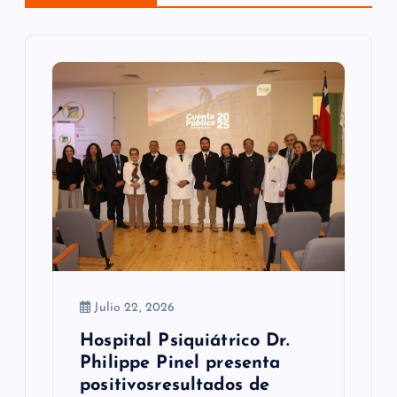
n
d
e
e
n
t
r
a
Julio 22, 2026
d
Hospital Psiquiátrico Dr.
a
Philippe Pinel presenta
s
positivosresultados de