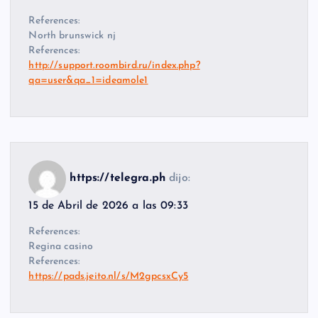
References:
North brunswick nj
References:
http://support.roombird.ru/index.php?
qa=user&qa_1=ideamole1
https://telegra.ph
dijo:
15 de Abril de 2026 a las 09:33
References:
Regina casino
References:
https://pads.jeito.nl/s/M2gpcsxCy5