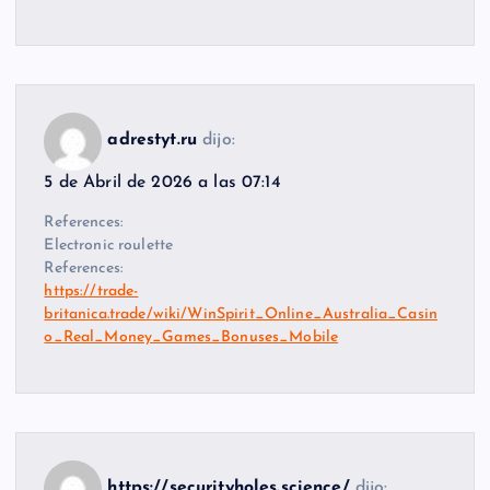
adrestyt.ru
dijo:
5 de Abril de 2026 a las 07:14
References:
Electronic roulette
References:
https://trade-
britanica.trade/wiki/WinSpirit_Online_Australia_Casin
o_Real_Money_Games_Bonuses_Mobile
https://securityholes.science/
dijo: