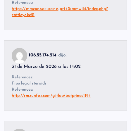
References:
https://mmcon.sakura.ne.jp:443/mmwiki/index.php?
cattleyoke51
106.55.174.214
dijo:
31 de Marzo de 2026 a las 14:02
References:
Free legal steroids
References:
http://rm.runfox.com/gitlab/batprince1194