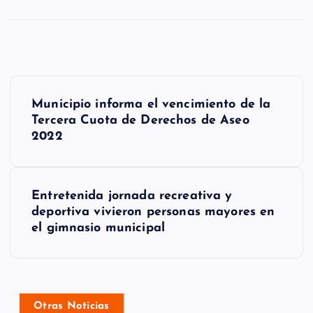
N
Municipio informa el vencimiento de la
a
Tercera Cuota de Derechos de Aseo
2022
v
e
g
Entretenida jornada recreativa y
deportiva vivieron personas mayores en
a
el gimnasio municipal
c
i
ó
Otras Noticias