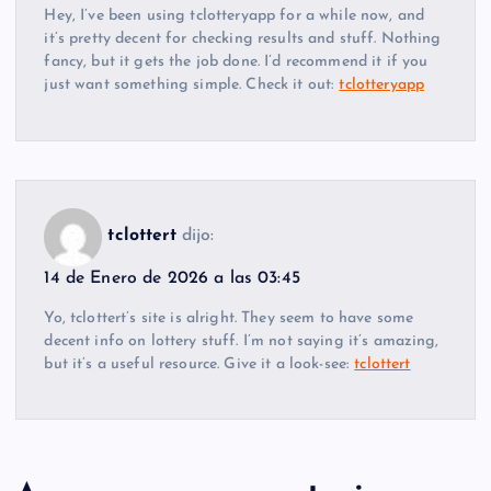
Hey, I’ve been using tclotteryapp for a while now, and
it’s pretty decent for checking results and stuff. Nothing
fancy, but it gets the job done. I’d recommend it if you
just want something simple. Check it out:
tclotteryapp
tclottert
dijo:
14 de Enero de 2026 a las 03:45
Yo, tclottert’s site is alright. They seem to have some
decent info on lottery stuff. I’m not saying it’s amazing,
but it’s a useful resource. Give it a look-see:
tclottert