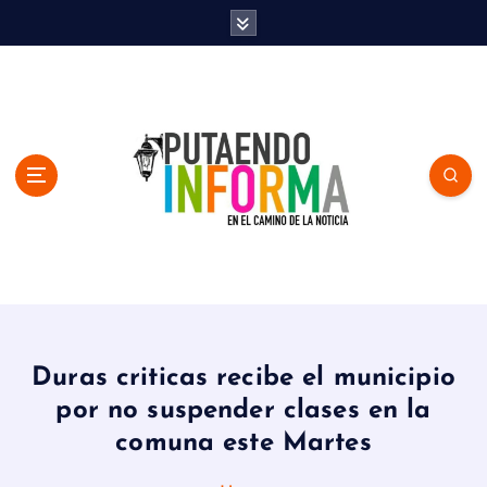
S
k
i
p
t
o
c
o
n
t
e
n
En el Camino de la Noticia
t
Duras criticas recibe el municipio
por no suspender clases en la
comuna este Martes