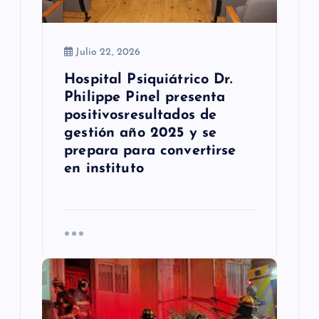
r
a
Julio 22, 2026
d
Hospital Psiquiátrico Dr.
a
Philippe Pinel presenta
s
positivosresultados de
gestión año 2025 y se
prepara para convertirse
en instituto