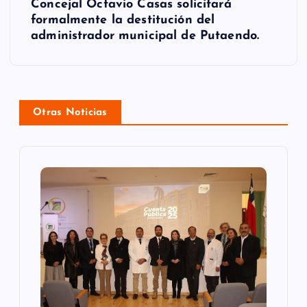
g
Concejal Octavio Casas solicitará
formalmente la destitución del
a
administrador municipal de Putaendo.
c
i
ó
Otras Noticias
n
d
e
e
n
t