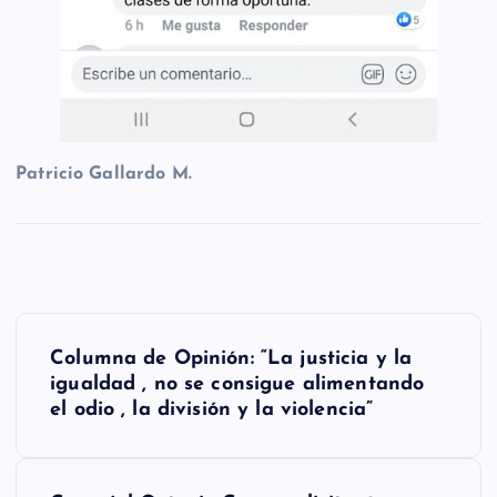
Patricio Gallardo M.
N
Columna de Opinión: “La justicia y la
a
igualdad , no se consigue alimentando
el odio , la división y la violencia”
v
e