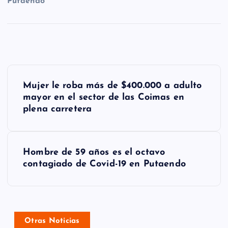
Putaendo”
N
Mujer le roba más de $400.000 a adulto
a
mayor en el sector de las Coimas en
plena carretera
v
e
g
Hombre de 59 años es el octavo
contagiado de Covid-19 en Putaendo
a
c
i
Otras Noticias