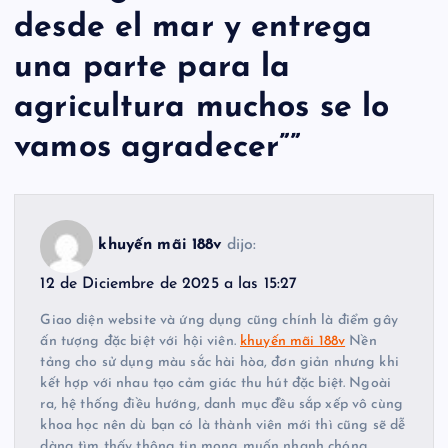
desde el mar y entrega
una parte para la
agricultura muchos se lo
vamos agradecer”
”
khuyến mãi 188v
dijo:
12 de Diciembre de 2025 a las 15:27
Giao diện website và ứng dụng cũng chính là điểm gây
ấn tượng đặc biệt với hội viên.
khuyến mãi 188v
Nền
tảng cho sử dụng màu sắc hài hòa, đơn giản nhưng khi
kết hợp với nhau tạo cảm giác thu hút đặc biệt. Ngoài
ra, hệ thống điều hướng, danh mục đều sắp xếp vô cùng
khoa học nên dù bạn có là thành viên mới thì cũng sẽ dễ
dàng tìm thấy thông tin mong muốn nhanh chóng.