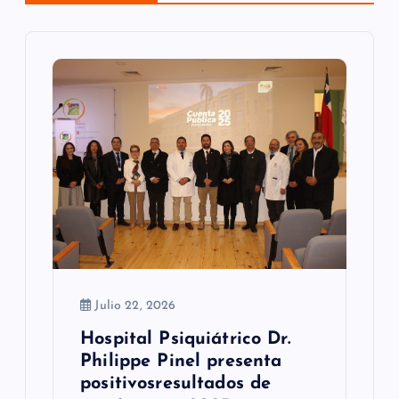
ó
n
d
e
e
n
t
r
a
Julio 22, 2026
d
Hospital Psiquiátrico Dr.
Philippe Pinel presenta
a
positivosresultados de