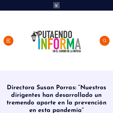
S
k
i
p
t
o
c
o
n
t
e
n
En el Camino de la Noticia
t
Directora Susan Porras: “Nuestros
dirigentes han desarrollado un
tremendo aporte en la prevención
en esta pandemia”