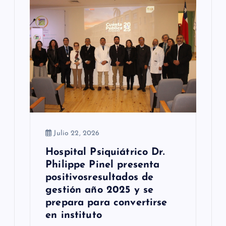
e
e
n
t
r
a
Julio 22, 2026
d
Hospital Psiquiátrico Dr.
a
Philippe Pinel presenta
s
positivosresultados de
gestión año 2025 y se
prepara para convertirse
en instituto