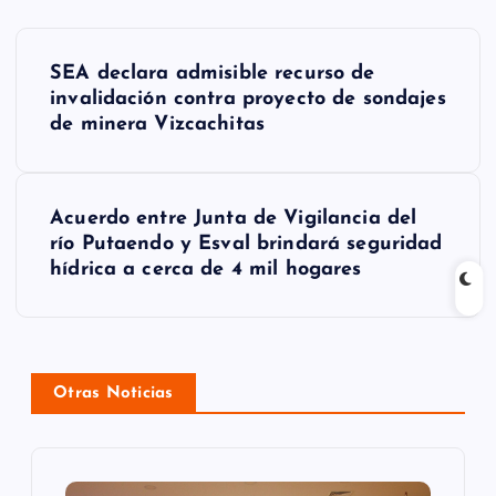
N
SEA declara admisible recurso de
a
invalidación contra proyecto de sondajes
de minera Vizcachitas
v
e
g
Acuerdo entre Junta de Vigilancia del
río Putaendo y Esval brindará seguridad
a
hídrica a cerca de 4 mil hogares
c
i
ó
Otras Noticias
n
d