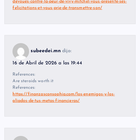
devoues-contre-la-peur-de-vivy-mitchel-vous-presente-ses-
felicitations-et-vous-prie-de-transmettre-son/
subeedei.mn
dijo:
16 de Abril de 2026 a las 19:44
References:
Are steroids worth it
References:
https://finanzasconsophia.com/los-enemigos-y-los-
aliados-de-tus-metas-financieras/