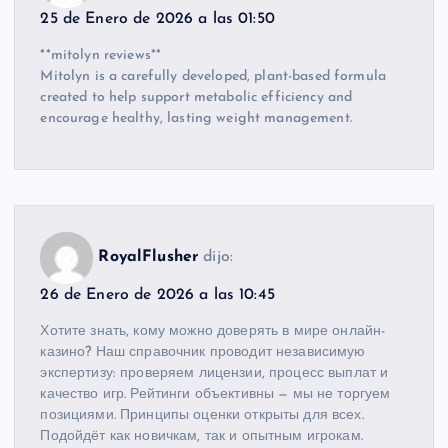
25 de Enero de 2026 a las 01:50
**mitolyn reviews**
Mitolyn is a carefully developed, plant-based formula
created to help support metabolic efficiency and
encourage healthy, lasting weight management.
RoyalFlusher
dijo:
26 de Enero de 2026 a las 10:45
Хотите знать, кому можно доверять в мире онлайн-
казино? Наш справочник проводит независимую
экспертизу: проверяем лицензии, процесс выплат и
качество игр. Рейтинги объективны — мы не торгуем
позициями. Принципы оценки открыты для всех.
Подойдёт как новичкам, так и опытным игрокам.