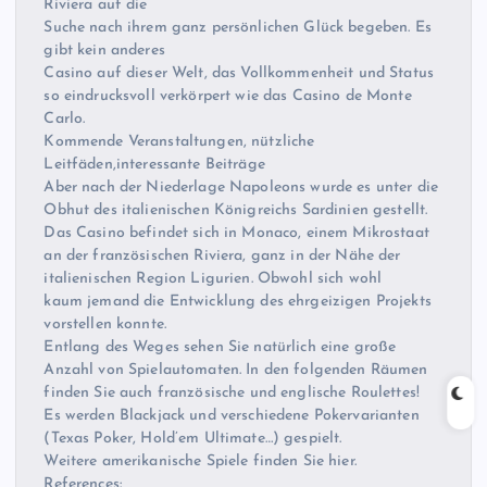
Riviera auf die
Suche nach ihrem ganz persönlichen Glück begeben. Es
gibt kein anderes
Casino auf dieser Welt, das Vollkommenheit und Status
so eindrucksvoll verkörpert wie das Casino de Monte
Carlo.
Kommende Veranstaltungen, nützliche
Leitfäden,interessante Beiträge
Aber nach der Niederlage Napoleons wurde es unter die
Obhut des italienischen Königreichs Sardinien gestellt.
Das Casino befindet sich in Monaco, einem Mikrostaat
an der französischen Riviera, ganz in der Nähe der
italienischen Region Ligurien. Obwohl sich wohl
kaum jemand die Entwicklung des ehrgeizigen Projekts
vorstellen konnte.
Entlang des Weges sehen Sie natürlich eine große
Anzahl von Spielautomaten. In den folgenden Räumen
finden Sie auch französische und englische Roulettes!
Es werden Blackjack und verschiedene Pokervarianten
(Texas Poker, Hold’em Ultimate…) gespielt.
Weitere amerikanische Spiele finden Sie hier.
References: