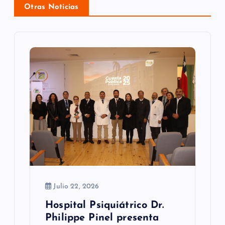
i
Otras Noticias
ó
n
d
e
e
n
t
r
a
Julio 22, 2026
d
Hospital Psiquiátrico Dr.
Philippe Pinel presenta
a