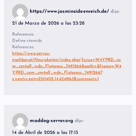
https://www.jasminsideenreich.de/
dijo:
21 de Marzo de 2026 a las 23:28
References:
Define steroids
References:
https://www.servus-
nachbar.at/Neuigkeiten/index.php/;focus=W4YPRD_co
m_cm4all_wdn_Flatpress_7491266&path=&frame=W4
YPRD_com_cm4all_wdn_Flatpress_7491266?
x=entry:entry250402-144248%3Bcomments:1
maddog-server.org
dijo:
14 de Abril de 2026 a las 17:13