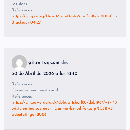
Igt slots
References:
https://graph.org/How-Much-Do-I-Win-If-I-Bet-1000-On-
Blackjack-04-27
git.sortug.com
dijo:
30 de Abril de 2026 a las 18:40
References:
Casinoer med mest værdi
References:
https://git.powerdata.dk/debgottshall80/deb1987/wiki/B
edste-online-casinoer-i-Danmark-med-fokus-p%C3%A5-
udbetalinger-2026