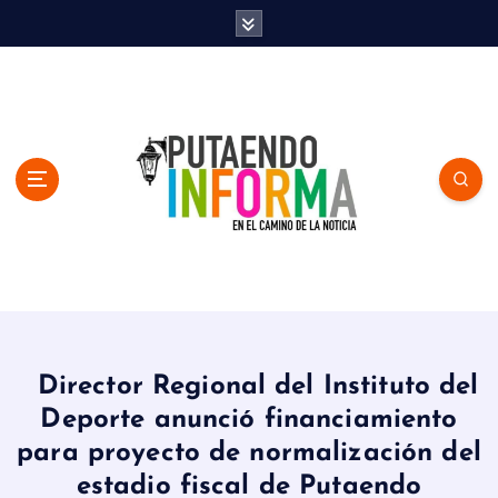
S
k
i
p
t
o
c
o
n
t
e
n
En el Camino de la Noticia
t
Director Regional del Instituto del
Deporte anunció financiamiento
para proyecto de normalización del
estadio fiscal de Putaendo