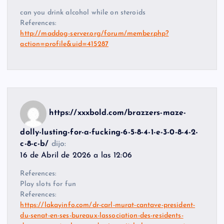
can you drink alcohol while on steroids
References:
http://maddog-server.org/forum/member.php?
action=profile&uid=415287
https://xxxbold.com/brazzers-maze-
dolly-lusting-for-a-fucking-6-5-8-4-1-e-3-0-8-4-2-
c-8-c-b/
dijo:
16 de Abril de 2026 a las 12:06
References:
Play slots for fun
References:
https://lakayinfo.com/dr-carl-murat-cantave-president-
du-senat-en-ses-bureaux-lassociation-des-residents-