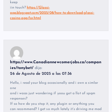
keep
iin touch?
https://Glassi-
app.blogspot.com/2025/08/how-to-download-glassi-
casino-app-for.html
https://www.Canadiannewcomerjobs.ca/compan
ies/tonybet/
dijo:
26 de Agosto de 2025 a las 07:36
Hello, i read your blog occasionally and i own a simlar
one
and i waas just wondering if yoou get a llot of spqm
responses?
If so how do you stop it, any plugin or anything you
can recommend? I get so mych lately it’s driving me mad