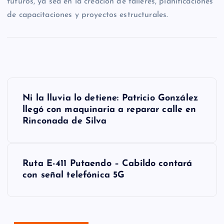
futuros, ya sea en la creación de talleres, planificaciones
de capacitaciones y proyectos estructurales.
N
Ni la lluvia lo detiene: Patricio González
a
llegó con maquinaria a reparar calle en
Rinconada de Silva
v
e
g
Ruta E-411 Putaendo – Cabildo contará
con señal telefónica 5G
a
c