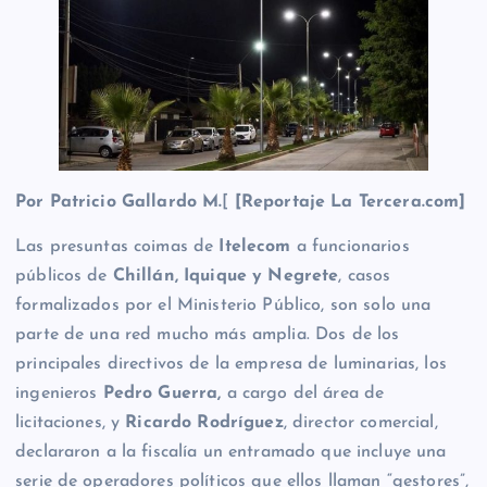
Por Patricio Gallardo M.
[
[Reportaje La Tercera.com]
Las presuntas coimas de
Itelecom
a funcionarios
públicos de
Chillán, Iquique y Negrete
, casos
formalizados por el Ministerio Público, son solo una
parte de una red mucho más amplia. Dos de los
principales directivos de la empresa de luminarias, los
ingenieros
Pedro Guerra,
a cargo del área de
licitaciones, y
Ricardo Rodríguez
, director comercial,
declararon a la fiscalía un entramado que incluye una
serie de operadores políticos que ellos llaman “gestores”,