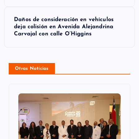
v
e
Daños de consideración en vehículos
g
deja colisión en Avenida Alejandrina
Carvajal con calle O’Higgins
a
c
i
Otras Noticias
ó
n
d
e
e