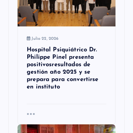
n
t
r
a
Julio 22, 2026
d
Hospital Psiquiátrico Dr.
Philippe Pinel presenta
a
positivosresultados de
s
gestión año 2025 y se
prepara para convertirse
en instituto