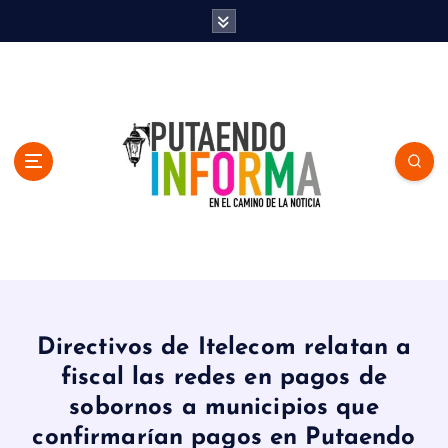
S
k
i
p
t
o
c
o
n
t
e
n
En el Camino de la Noticia
t
Directivos de Itelecom relatan a
fiscal las redes en pagos de
sobornos a municipios que
confirmarían pagos en Putaendo