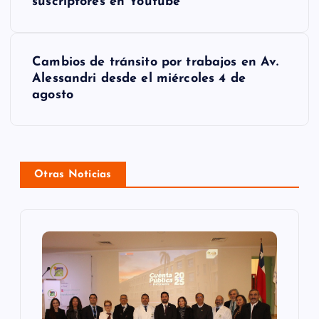
suscriptores en Youtube
v
e
g
Cambios de tránsito por trabajos en Av.
Alessandri desde el miércoles 4 de
a
agosto
c
i
ó
Otras Noticias
n
d
e
e