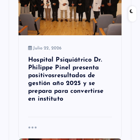
n
t
r
a
Julio 22, 2026
d
Hospital Psiquiátrico Dr.
a
Philippe Pinel presenta
s
positivosresultados de
gestión año 2025 y se
prepara para convertirse
en instituto