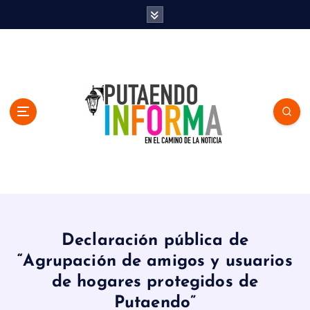
S
k
i
p
t
o
c
o
n
t
e
n
En el Camino de la Noticia
t
Declaración pública de
“Agrupación de amigos y usuarios
de hogares protegidos de
Putaendo”