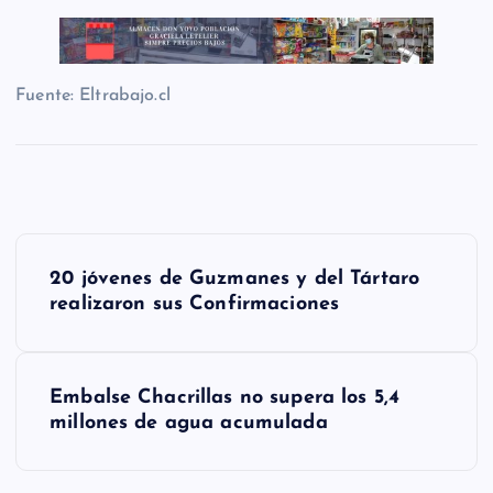
Fuente: Eltrabajo.cl
N
20 jóvenes de Guzmanes y del Tártaro
a
realizaron sus Confirmaciones
v
e
Embalse Chacrillas no supera los 5,4
g
millones de agua acumulada
a