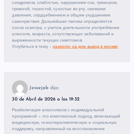
синдромом, слабостью, нарушением сна, тремором,
тревогой, тошнотой, сухостью во рту, скачками
давления, сердцебиением и общим ухудшением
самочувствия. Дальнейшая тактика определяется
после осмотра, с учетом длительности употребления
алкоголя, возраста, сопутствующих заболеваний и
выраженности текущих симптомов.
Углубиться в тему –
нарколог на дом вывод в москве
Jessejab
dijo:
30 de Abril de 2026 a las 19:32
Реабилитация алкоголиков с индивидуальной
программой — это комплексный подход, включающий
медицинскую, психотерапевтическую и социальную
поддержку, направленный на восстановление