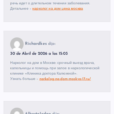
речь идет о длительном течении заболевания.
Детальнее –
нарколог на дом цена москва
Richardkes
dijo:
30 de Abril de 2026 a las 15:03
Нарколог на дом в Москве: срочный выезд врача,
капельницы и помощь при запое в наркологической
клинике «Клиника доктора Калюжной».
Узнать больше –
narkolog-na-dom-moskva-17.ru/