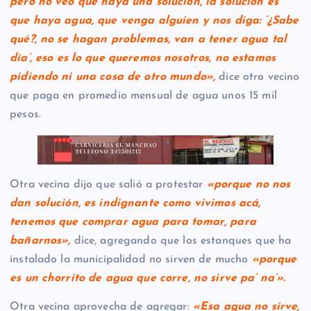
pero no veo que haya una solución, la solución es
que haya agua, que venga alguien y nos diga:
‘¿Sabe
qué?, no se hagan problemas, van a tener agua tal
día’,
eso es lo que queremos nosotros, no estamos
pidiendo ni una cosa de otro mundo»,
dice otro vecino
que paga en promedio mensual de agua unos 15 mil
pesos.
Otra vecina dijo que salió a protestar
«porque no nos
dan solución, es indignante como vivimos acá,
tenemos que comprar agua para tomar, para
bañarnos»,
dice, agregando que los estanques que ha
instalado la municipalidad no sirven de mucho
«porque
es un chorrito de agua que corre, no sirve pa’ na’».
Otra vecina aprovecha de agregar:
«Esa agua no sirve,