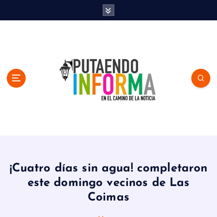
S
k
i
p
t
o
c
o
n
t
e
n
En el Camino de la Noticia
t
¡Cuatro días sin agua! completaron
este domingo vecinos de Las
Coimas