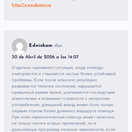
http://www.domen.ru
Edwinkam
dijo:
30 de Abril de 2026 a las 14:07
Отдельно оценивают ситуации, когда эпизоды
повторяются и становятся частью более устойчивой
проблемы. Если после алкоголя регулярно
развивается тяжелое состояние, нарушается
привычный режим жизни, усиливаются последствия
алкоголизма и возникают сложности с контролем
употребления, домашний выезд может быть только
первым этапом более длинного маршрута помощи.
При этом наркологическая помощь может включать
не только снятие острых проявлений, но и
дальнейшую программу лечения зависимости, если