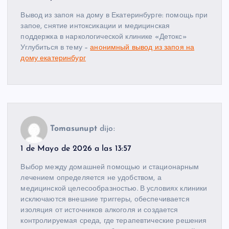
Вывод из запоя на дому в Екатеринбурге: помощь при
запое, снятие интоксикации и медицинская
поддержка в наркологической клинике «Детокс»
Углубиться в тему –
анонимный вывод из запоя на
дому екатеринбург
Tomasunupt
dijo:
1 de Mayo de 2026 a las 13:57
Выбор между домашней помощью и стационарным
лечением определяется не удобством, а
медицинской целесообразностью. В условиях клиники
исключаются внешние триггеры, обеспечивается
изоляция от источников алкоголя и создается
контролируемая среда, где терапевтические решения