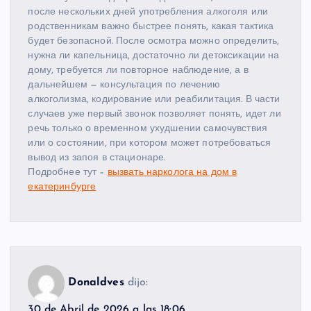
после нескольких дней употребления алкоголя или
родственникам важно быстрее понять, какая тактика
будет безопасной. После осмотра можно определить,
нужна ли капельница, достаточно ли детоксикации на
дому, требуется ли повторное наблюдение, а в
дальнейшем — консультация по лечению
алкоголизма, кодирование или реабилитация. В части
случаев уже первый звонок позволяет понять, идет ли
речь только о временном ухудшении самочувствия
или о состоянии, при котором может потребоваться
вывод из запоя в стационаре.
Подробнее тут –
вызвать нарколога на дом в
екатеринбурге
Donaldves
dijo:
30 de Abril de 2026 a las 18:06