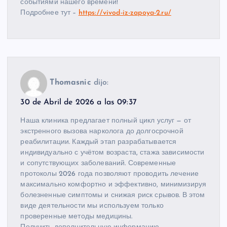
событиями нашего времени!
Подробнее тут –
https://vivod-iz-zapoya-2.ru/
Thomasnic
dijo:
30 de Abril de 2026 a las 09:37
Наша клиника предлагает полный цикл услуг — от
экстренного вызова нарколога до долгосрочной
реабилитации. Каждый этап разрабатывается
индивидуально с учётом возраста, стажа зависимости
и сопутствующих заболеваний. Современные
протоколы 2026 года позволяют проводить лечение
максимально комфортно и эффективно, минимизируя
болезненные симптомы и снижая риск срывов. В этом
виде деятельности мы используем только
проверенные методы медицины.