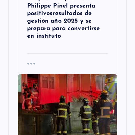
d
Philippe Pinel presenta
positivosresultados de
a
gestión año 2025 y se
s
prepara para convertirse
en instituto