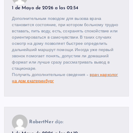
1 de Mayo de 2026 a las 02:54
Дополнительным поводом для вызова врача
становится состояние, при котором больному трудно
вставать, пить воду, есть, сохранять спокойствие или
ориентироваться в самочувствии. В таких случаях
осмотр на дому позволяет быстрее определить
дальнейший маршрут помощи. Иногда уже первый
звонок помогает понять, допустим ли домашний
формат или лучше сразу рассматривать вывод в
стационаре.
Получить дополнительные сведения –
врач нарколог
на дом екатеринбург
RobertNer
dijo: