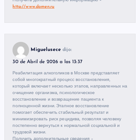
Получить дополнительную информацию –
http://www.domen.ru
Miguelusece
dijo:
30 de Abril de 2026 a las 13:37
Реабилитация алкоголиков в Москве представляет
собой многократный процесс восстановления,
который включает несколько этапов, направленных на
очищение организма, психологическое
восстановление и возвращение пациента к
полноценной жизни. Этапное восстановление
помогает обеспечить стабильный результат и
минимизировать риск рецидива, позволяя человеку
постепенно вернуться к нормальной социальной и
трудовой жизни.
Получить дополнительные сведения –