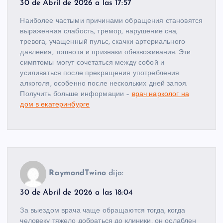
30 de Abril de 2026 a las 17:57
Наиболее частыми причинами обращения становятся
выраженная слабость, тремор, нарушение сна,
тревога, учащенный пульс, скачки артериального
давления, тошнота и признаки обезвоживания. Эти
симптомы могут сочетаться между собой и
усиливаться после прекращения употребления
алкоголя, особенно после нескольких дней запоя.
Получить больше информации –
врач нарколог на
дом в екатеринбурге
RaymondTwino
dijo:
30 de Abril de 2026 a las 18:04
За выездом врача чаще обращаются тогда, когда
человеку тяжело добраться до клиники, он ослаблен