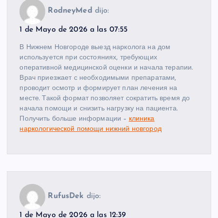
RodneyMed
dijo:
1 de Mayo de 2026 a las 07:55
В Нижнем Новгороде выезд нарколога на дом
используется при состояниях, требующих
оперативной медицинской оценки и начала терапии.
Врач приезжает с необходимыми препаратами,
проводит осмотр и формирует план лечения на
месте. Такой формат позволяет сократить время до
начала помощи и снизить нагрузку на пациента.
Получить больше информации –
клиника
наркологической помощи нижний новгород
RufusDek
dijo:
1 de Mayo de 2026 a las 12:39