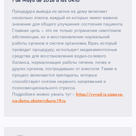
1 de Mayo de 2026 a las 04:10
Процедура вывода из запоя на дому включает
несколько этапов, каждый из которых имеет важное
значение для общего улучшения состояния пациента.
Главная цель — это не только устранение симптомов
абстиненции, но и восстановление нормальной
работы органов и систем организма. Врач, который
проводит процедуру, использует медикаментозные
средства для восстановления водно-солевого
баланса, нормализации работы печени, почек и
других органов, пострадавших от алкоголя. Также в
процесс включаются препараты, которые
способствуют снятию нервного напряжения и
психоэмоционального стресса.
Подробнее можно узнать тут –
https://vyvod-iz-zapoya-
na-domu-ekaterinburg-19.ru