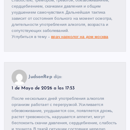
слабостью, тремором, тревогой, обезвоживанием,
сердцебиением, скачками давления и общим
ухудшением самочувствия. Дальнейшая тактика
зависит от состояния больного на момент осмотра,
длительности употребления алкоголя, возраста и
сопутствующих заболеваний.
Углубиться в тему –
врач нарколог на дом москва
JudsonRep
dijo:
1 de Mayo de 2026 a las 17:53
После нескольких дней употребления алкоголя
организм работает с перегрузкой. Усиливается
обезвоживание, ухудшается сон, появляется дрожь,
растет тревожность, нарушается аппетит, могут
беспокоить скачки давления, сердцебиение, слабость
и тошнота. В такой ситуации состояние нередко