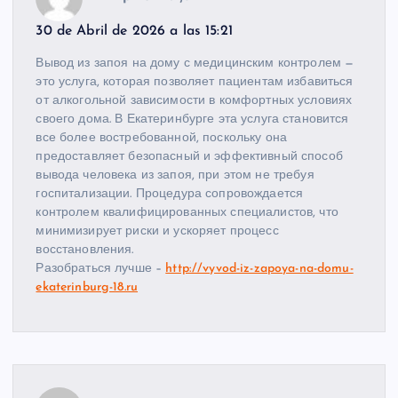
30 de Abril de 2026 a las 15:21
Вывод из запоя на дому с медицинским контролем —
это услуга, которая позволяет пациентам избавиться
от алкогольной зависимости в комфортных условиях
своего дома. В Екатеринбурге эта услуга становится
все более востребованной, поскольку она
предоставляет безопасный и эффективный способ
вывода человека из запоя, при этом не требуя
госпитализации. Процедура сопровождается
контролем квалифицированных специалистов, что
минимизирует риски и ускоряет процесс
восстановления.
Разобраться лучше –
http://vyvod-iz-zapoya-na-domu-
ekaterinburg-18.ru