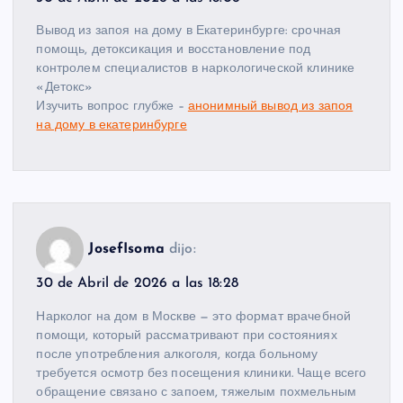
Вывод из запоя на дому в Екатеринбурге: срочная
помощь, детоксикация и восстановление под
контролем специалистов в наркологической клинике
«Детокс»
Изучить вопрос глубже –
анонимный вывод из запоя
на дому в екатеринбурге
JosefIsoma
dijo:
30 de Abril de 2026 a las 18:28
Нарколог на дом в Москве — это формат врачебной
помощи, который рассматривают при состояниях
после употребления алкоголя, когда больному
требуется осмотр без посещения клиники. Чаще всего
обращение связано с запоем, тяжелым похмельным