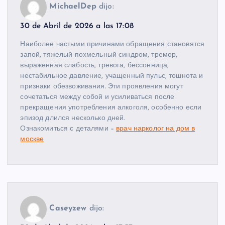
MichaelDep
dijo:
30 de Abril de 2026 a las 17:08
Наиболее частыми причинами обращения становятся
запой, тяжелый похмельный синдром, тремор,
выраженная слабость, тревога, бессонница,
нестабильное давление, учащенный пульс, тошнота и
признаки обезвоживания. Эти проявления могут
сочетаться между собой и усиливаться после
прекращения употребления алкоголя, особенно если
эпизод длился несколько дней.
Ознакомиться с деталями –
врач нарколог на дом в
москве
Caseyzew
dijo: