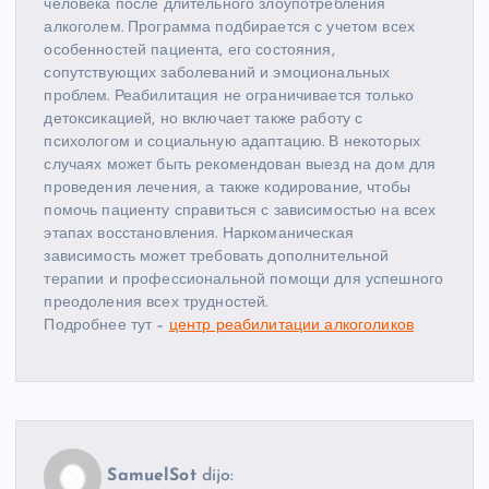
человека после длительного злоупотребления
алкоголем. Программа подбирается с учетом всех
особенностей пациента, его состояния,
сопутствующих заболеваний и эмоциональных
проблем. Реабилитация не ограничивается только
детоксикацией, но включает также работу с
психологом и социальную адаптацию. В некоторых
случаях может быть рекомендован выезд на дом для
проведения лечения, а также кодирование, чтобы
помочь пациенту справиться с зависимостью на всех
этапах восстановления. Наркоманическая
зависимость может требовать дополнительной
терапии и профессиональной помощи для успешного
преодоления всех трудностей.
Подробнее тут –
центр реабилитации алкоголиков
SamuelSot
dijo: