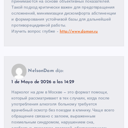
принимаются на основе объективных показателей.
Такой подход критически важен для предотвращения
осложнений, минимизации дискомфорта абстиненции
и формирования устойчивой базы для дальнейшей
противорецидивной работы.
Изучить вопрос глубже –
http://www.domen.ru
NelsonDam
dijo:
1 de Mayo de 2026 a las 14:29
Нарколог на дом в Москве — это формат помощи,
который рассматривают в тех случаях, когда после
употребления алкоголя больному требуется
врачебный осмотр без поездки в клинику. Чаще всего
обращение связано с запоем, выраженным
похмельным синдромом, нарушением сна,