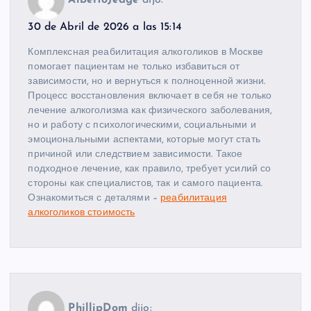
AlbertoJedge
dijo:
30 de Abril de 2026 a las 15:14
Комплексная реабилитация алкоголиков в Москве
помогает пациентам не только избавиться от
зависимости, но и вернуться к полноценной жизни.
Процесс восстановления включает в себя не только
лечение алкоголизма как физического заболевания,
но и работу с психологическими, социальными и
эмоциональными аспектами, которые могут стать
причиной или следствием зависимости. Такое
подходное лечение, как правило, требует усилий со
стороны как специалистов, так и самого пациента.
Ознакомиться с деталями –
реабилитация
алкоголиков стоимость
PhillipDom
dijo: