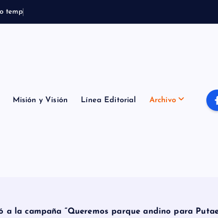
o
t
e
m
p
o
r
a
l
B
o
m
b
e
r
o
Misión y Visión
Línea Editorial
Archivo
rió a la campaña “Queremos parque andino para Puta