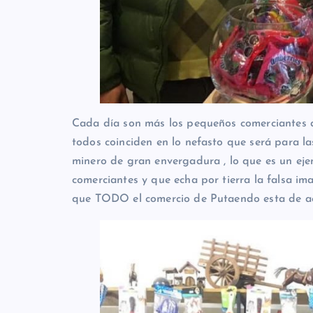
Cada día son más los pequeños comerciantes d
todos coinciden en lo nefasto que será para l
minero de gran envergadura , lo que es un eje
comerciantes y que echa por tierra la falsa i
que TODO el comercio de Putaendo esta de acu