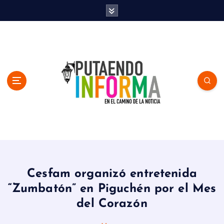
S
k
i
p
t
o
c
o
n
t
e
n
En el Camino de la Noticia
t
Cesfam organizó entretenida
“Zumbatón” en Piguchén por el Mes
del Corazón