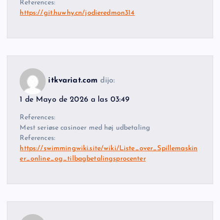
References:
https://git.huwhy.cn/jodieredmon314
itkvariat.com
dijo:
1 de Mayo de 2026 a las 03:49
References:
Mest seriøse casinoer med høj udbetaling
References:
https://swimmingwiki.site/wiki/Liste_over_Spillemaskin
er_online_og_tilbagbetalingsprocenter