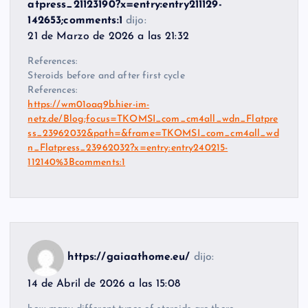
atpress_21123190?x=entry:entry211129-
142653;comments:1
dijo:
21 de Marzo de 2026 a las 21:32
References:
Steroids before and after first cycle
References:
https://wm01oaq9b.hier-im-
netz.de/Blog;focus=TKOMSI_com_cm4all_wdn_Flatpre
ss_23962032&path=&frame=TKOMSI_com_cm4all_wd
n_Flatpress_23962032?x=entry:entry240215-
112140%3Bcomments:1
https://gaiaathome.eu/
dijo:
14 de Abril de 2026 a las 15:08