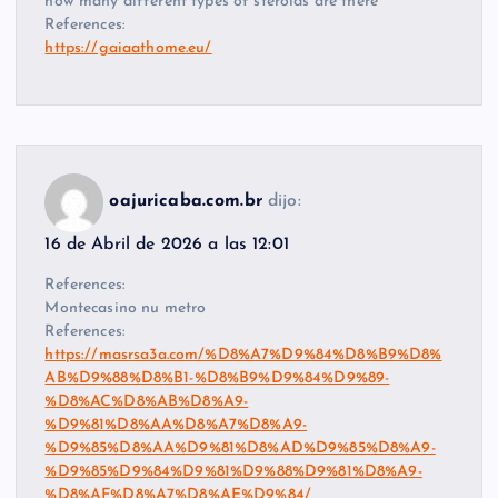
how many different types of steroids are there
References:
https://gaiaathome.eu/
oajuricaba.com.br
dijo:
16 de Abril de 2026 a las 12:01
References:
Montecasino nu metro
References:
https://masrsa3a.com/%D8%A7%D9%84%D8%B9%D8%
AB%D9%88%D8%B1-%D8%B9%D9%84%D9%89-
%D8%AC%D8%AB%D8%A9-
%D9%81%D8%AA%D8%A7%D8%A9-
%D9%85%D8%AA%D9%81%D8%AD%D9%85%D8%A9-
%D9%85%D9%84%D9%81%D9%88%D9%81%D8%A9-
%D8%AF%D8%A7%D8%AE%D9%84/