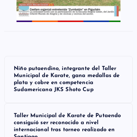
N
Niño putaendino, integrante del Taller
a
Municipal de Karate, gana medallas de
plata y cobre en competencia
v
Sudamericana JKS Shoto Cup
e
g
Taller Municipal de Karate de Putaendo
a
consiguió ser reconocido a nivel
internacional tras torneo realizado en
c
Santiago