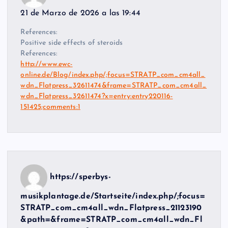
21 de Marzo de 2026 a las 19:44
References:
Positive side effects of steroids
References:
http://www.ewc-
online.de/Blog/index.php/;focus=STRATP_com_cm4all_
wdn_Flatpress_32611474&frame=STRATP_com_cm4all_
wdn_Flatpress_32611474?x=entry:entry220116-
151425;comments:1
https://sperbys-
musikplantage.de/Startseite/index.php/;focus=
STRATP_com_cm4all_wdn_Flatpress_21123190
&path=&frame=STRATP_com_cm4all_wdn_Fl