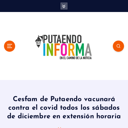
S
k
i
p
t
o
c
o
n
t
e
n
En el Camino de la Noticia
t
Cesfam de Putaendo vacunará
contra el covid todos los sábados
de diciembre en extensión horaria