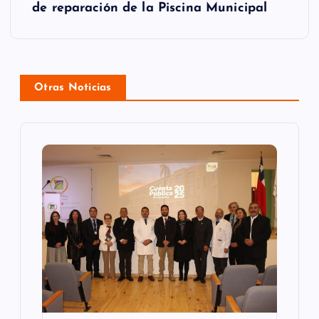
a
de reparación de la Piscina Municipal
c
i
ó
Otras Noticias
n
d
e
e
n
t
r