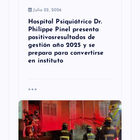
a
Julio 22, 2026
d
Hospital Psiquiátrico Dr.
a
Philippe Pinel presenta
s
positivosresultados de
gestión año 2025 y se
prepara para convertirse
en instituto