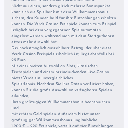
die alle Bereiche der Casinospiele einschließt.
Nicht nur einen, sondern gleich mehrere Bonuspunkte
kann sich die Spielbank mit dem Willkommensbonus
sichern, den Kunden bald für ihre Einzahlungen erhalten
können. Die Verde Casino Freispiele können zum Beispiel
lediglich bei dem vorgegebenen Spielautomaten
eingelöst werden, während man mit dem Startguthaben
etwas mehr Auswahl hat.
Der höchstmöglich auszahlbare Betrag, der über diese
Verde Casino Freispiele erhältlich ist, liegt ebenfalls bei
25 Euro.
Mit einer breiten Auswahl an Slots, klassischen
Tischspielen und einem beeindruckenden Live-Casino
bietet Verde ein unvergleichliches
Spielerlebnis. Nachdem Sie Ihre Daten verifiziert haben,
können Sie die große Auswahl an verfügbaren Spielen
erkunden,
Ihren großzügigen Willkommensbonus beanspruchen
und
mit echtem Geld spielen. Außerdem bietet unser
großzügiger Willkommensbonus unglaubliche
1.200 € + 220 Freispiele, verteilt auf vier Einzahlungen