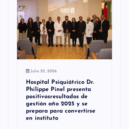
e
n
t
r
a
d
a
Julio 22, 2026
Hospital Psiquiátrico Dr.
s
Philippe Pinel presenta
positivosresultados de
gestión año 2025 y se
prepara para convertirse
en instituto