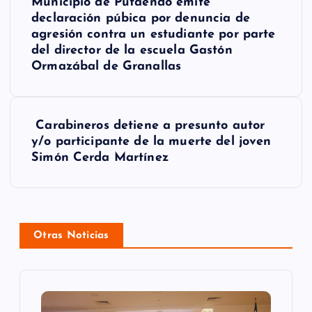
Municipio de Putaendo emite
a
declaración púbica por denuncia de
agresión contra un estudiante por parte
v
del director de la escuela Gastón
e
Ormazábal de Granallas
g
a
Carabineros detiene a presunto autor
y/o participante de la muerte del joven
c
Simón Cerda Martínez
i
ó
n
Otras Noticias
d
e