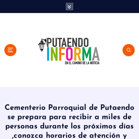
S
k
i
p
t
o
c
o
n
t
e
n
En el Camino de la Noticia
t
Cementerio Parroquial de Putaendo
se prepara para recibir a miles de
personas durante los próximos días
,conozca horarios de atención y