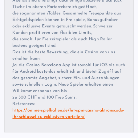
Abends sind allerdings auch einige spezielle Black Jack
Tische im oberen Parterrebereich geöffnet,
die sogenannten iTables. Gesammelte Treuepunkte aus
Echtgeldspielen können in Freispiele, Bonusguthaben
oder exklusive Events getauscht werden. Schweizer
Kunden profitieren von flexiblen Limits,
die sowohl für Freizeitspieler als auch High Roller
bestens geeignet sind.
Das ist die beste Bewertung, die ein Casino von uns
erhalten kann.
Ja, die Casino Barcelona App ist sowohl für iOS als auch
für Android kostenlos erhältlich und bietet Zugriff auf
das gesamte Angebot, sichere Ein- und Auszahlungen
sowie schnellen Login. Neue Spieler erhalten einen
Willkommensbonus von bis
zu 500 CHF und 100 Free Spins.
References:
https://online-spielhallen.de/hit-spin-casino-aktionscode-
ihr-schlussel-zu-exklusiven-vorteilen/