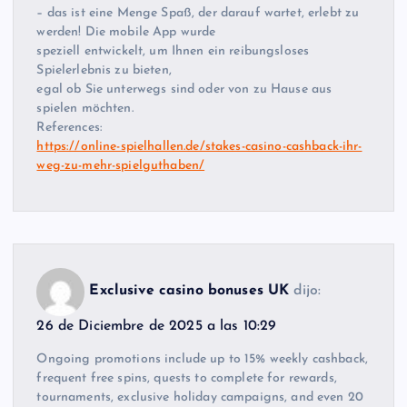
– das ist eine Menge Spaß, der darauf wartet, erlebt zu
werden! Die mobile App wurde
speziell entwickelt, um Ihnen ein reibungsloses
Spielerlebnis zu bieten,
egal ob Sie unterwegs sind oder von zu Hause aus
spielen möchten.
References:
https://online-spielhallen.de/stakes-casino-cashback-ihr-
weg-zu-mehr-spielguthaben/
Exclusive casino bonuses UK
dijo:
26 de Diciembre de 2025 a las 10:29
Ongoing promotions include up to 15% weekly cashback,
frequent free spins, quests to complete for rewards,
tournaments, exclusive holiday campaigns, and even 20