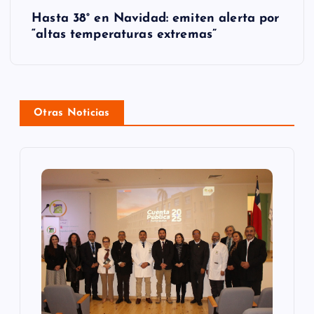
g
Hasta 38° en Navidad: emiten alerta por
“altas temperaturas extremas”
a
c
i
Otras Noticias
ó
n
d
e
e
n
t