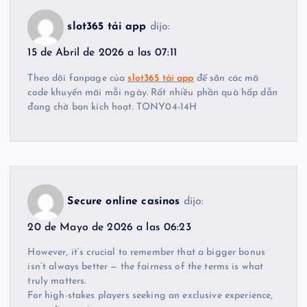
slot365 tải app
dijo:
15 de Abril de 2026 a las 07:11
Theo dõi fanpage của
slot365 tải app
để săn các mã
code khuyến mãi mỗi ngày. Rất nhiều phần quà hấp dẫn
đang chờ bạn kích hoạt. TONY04-14H
Secure online casinos
dijo:
20 de Mayo de 2026 a las 06:23
However, it’s crucial to remember that a bigger bonus
isn’t always better — the fairness of the terms is what
truly matters.
For high-stakes players seeking an exclusive experience,