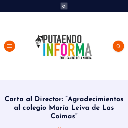
S
k
i
p
t
o
c
o
n
t
e
n
En el Camino de la Noticia
t
Carta al Director: “Agradecimientos
al colegio María Leiva de Las
Coimas”