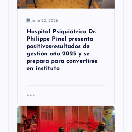
r
a
Julio 22, 2026
d
Hospital Psiquiátrico Dr.
Philippe Pinel presenta
a
positivosresultados de
s
gestión año 2025 y se
prepara para convertirse
en instituto