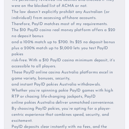
were on the blocked list of ACMA or not.
The law doesn’t explicitly prohibit any Australian (or
individual) from accessing offshore accounts.
Therefore, PayID matches most of my requirements.
The $10 PayID casino real money platform offers a $20
no deposit bonus
and a 100% match up to $700. Its $25 no deposit bonus
plus a 200% match up to $1,000 lets you test PayID
pokies
risk-free. With a $10 PayID casino minimum deposit, it’s
accessible to all players.
These PayID online casino Australia platforms excel in
game variety, bonuses, security,
and instant PayID pokies Australia withdrawals.
Whether you’re spinning pokie PayID games with high
RTP or chasing life-changing jackpots, PayID
online pokies Australia deliver unmatched convenience.
By choosing PayID pokies, you’re opting for a player-
centric experience that combines speed, security, and
excitement.
PayID deposits clear instantly with no fees, and the