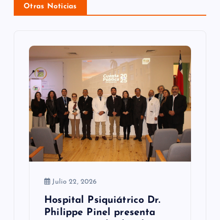
i
Otras Noticias
ó
n
d
e
e
n
t
r
a
Julio 22, 2026
d
Hospital Psiquiátrico Dr.
Philippe Pinel presenta
a