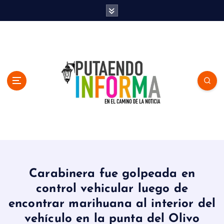
S
k
i
p
t
o
c
o
n
t
e
n
En el Camino de la Noticia
t
Carabinera fue golpeada en
control vehicular luego de
encontrar marihuana al interior del
vehículo en la punta del Olivo