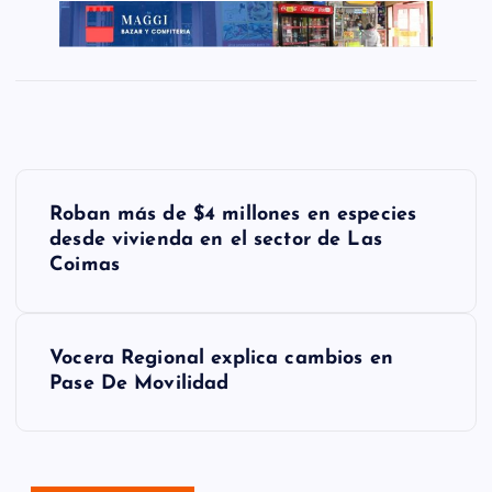
N
Roban más de $4 millones en especies
a
desde vivienda en el sector de Las
Coimas
v
e
g
Vocera Regional explica cambios en
Pase De Movilidad
a
c