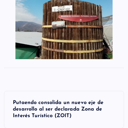
N
Putaendo consolida un nuevo eje de
a
desarrollo al ser declarada Zona de
Interés Turístico (ZOIT)
v