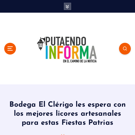
S
k
i
p
t
o
c
o
n
t
e
n
En el Camino de la Noticia
t
Bodega El Clérigo les espera con
los mejores licores artesanales
para estas Fiestas Patrias