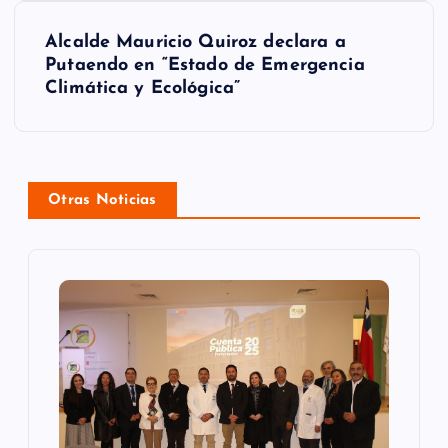
e
g
Alcalde Mauricio Quiroz declara a
Putaendo en “Estado de Emergencia
a
Climática y Ecológica”
c
i
ó
Otras Noticias
n
d
e
e
n