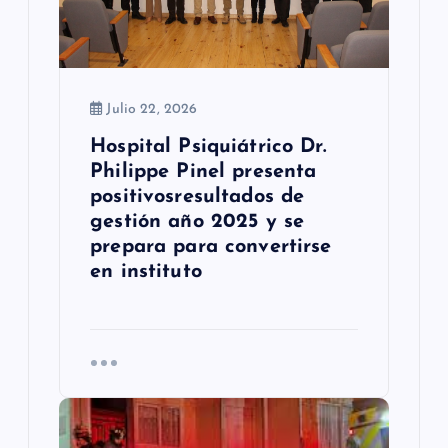
t
r
a
Julio 22, 2026
d
Hospital Psiquiátrico Dr.
a
Philippe Pinel presenta
s
positivosresultados de
gestión año 2025 y se
prepara para convertirse
en instituto