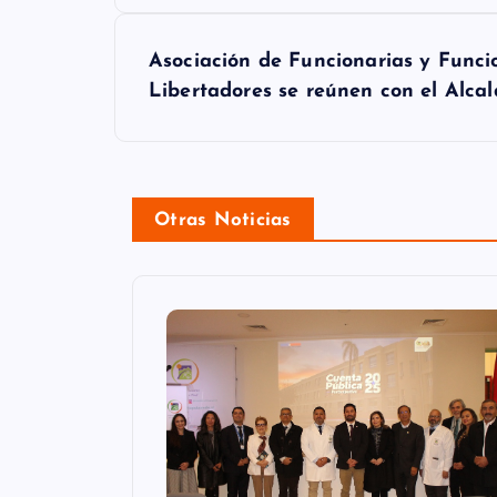
e
Asociación de Funcionarias y Funci
g
Libertadores se reúnen con el Alca
a
c
i
Otras Noticias
ó
n
d
e
e
n