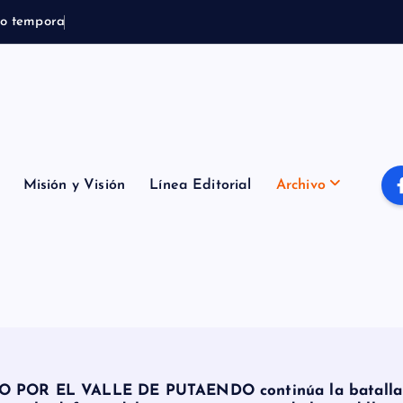
o
t
e
m
p
o
r
a
l
B
o
m
b
e
r
Misión y Visión
Línea Editorial
Archivo
OR EL VALLE DE PUTAENDO continúa la batalla leg