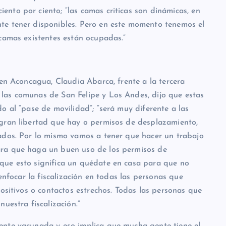
nto por ciento; “las camas criticas son dinámicas, en
te tener disponibles. Pero en este momento tenemos el
 camas existentes están ocupadas.”
 en Aconcagua, Claudia Abarca, frente a la tercera
las comunas de San Felipe y Los Andes, dijo que estas
o al “pase de movilidad”; “será muy diferente a las
 gran libertad que hay o permisos de desplazamiento,
ados. Por lo mismo vamos a tener que hacer un trabajo
ara que haga un buen uso de los permisos de
que esto significa un quédate en casa para que no
 enfocar la fiscalización en todas las personas que
positivos o contactos estrechos. Todas las personas que
uestra fiscalización.”
ente vacunada y eso implica que mucha gente tiene el