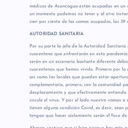
médicos de Aconcagua están ocupadas en un cie
un momento podemos no tener y al otro instan
cien por ciento de las camas ocupadas, las 39
AUTORIDAD SANITARIA
Por su parte la jefa de la Autoridad Sanitaria
cuarentena que enfrentarán en esta pandemia 
serán en un escenario bastante diferente debid
cuarentenas que hemos vivido. Primero por la
así como los locales que pueden estar apertur
complementario, primero, con la comunidad p
desplazamiento y que efectivamente entienda 
circule el virus. Y por el lado nuestro vamos a
tienen alguna condición Covid, es decir, sean 
tengan que hacer aislamiento serán el foco de n
Abarca, sostuvo que si bien porque hay más g