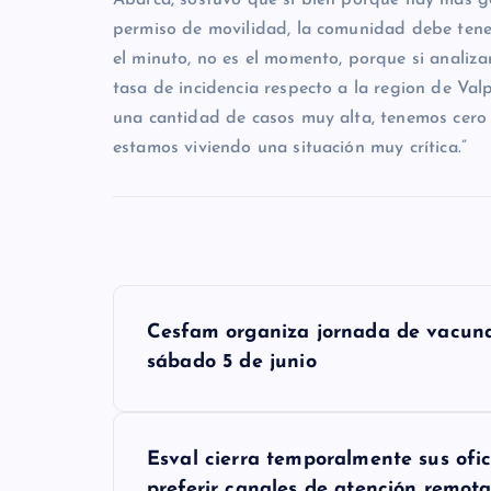
permiso de movilidad, la comunidad debe tener 
el minuto, no es el momento, porque si analiza
tasa de incidencia respecto a la region de Val
una cantidad de casos muy alta, tenemos cero
estamos viviendo una situación muy crítica.”
N
Cesfam organiza jornada de vacuna
a
sábado 5 de junio
v
e
Esval cierra temporalmente sus ofi
g
preferir canales de atención remot