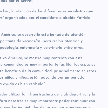
das por el Servel.
chén, la atención de los diferentes especialistas que
es” organizados por el candidato a alcalde Patricio
 América, se desarrolló esta jornada de atención
ortante de vecinos/as, para recibir atención y
 podología, enfermería y veterinaria entre otros.
tivo América, se mostró muy contento con este
o comunidad es muy importante facilitar los espacios
cto beneficio de la comunidad, principalmente en estos
los niños y niñas, están pasando por un periodo
a ayuda es bien recibida.”
er utilizar la infraestructura del club deportivo, y la
“Para nosotros es muy importante poder continuar con
coger las inquietudes de las vecinas y vecinos en el