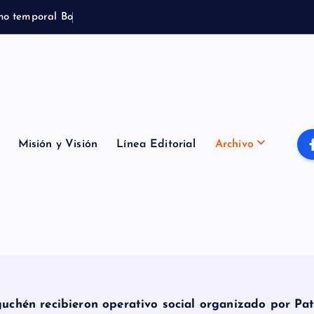
n
o
t
e
m
p
o
r
a
l
B
o
m
b
e
r
o
s
d
e
P
Misión y Visión
Línea Editorial
Archivo
guchén recibieron operativo social organizado por Pat