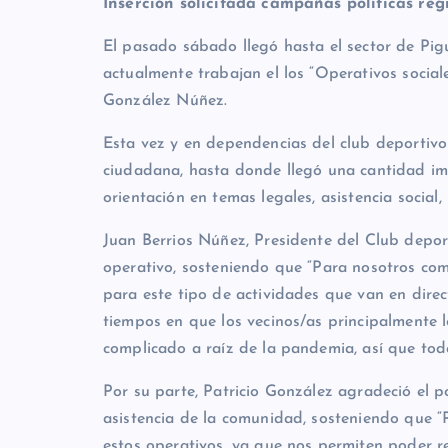
Inserción solicitada campañas políticas regi
El pasado sábado llegó hasta el sector de Pigu
actualmente trabajan el los “Operativos social
González Núñez.
Esta vez y en dependencias del club deportivo
ciudadana, hasta donde llegó una cantidad imp
orientación en temas legales, asistencia social,
Juan Berrios Núñez, Presidente del Club depor
operativo, sosteniendo que “Para nosotros com
para este tipo de actividades que van en dire
tiempos en que los vecinos/as principalmente 
complicado a raíz de la pandemia, así que tod
Por su parte, Patricio González agradeció el pod
asistencia de la comunidad, sosteniendo que 
estos operativos, ya que nos permiten poder re